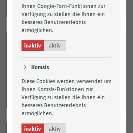
Ihnen Google-Font-Funktionen zur
Weitere Informationen
Verfügung zu stellen die Ihnen ein
besseres Benutzererlebnis
ermöglichen.
Fahrerlaubnis-
inaktiv
aktiv
Mindestalterregelungen ab
19.01.2013
Komsis
Hier finden Sie Informationen zu den
Fahrerlaubnis-Mindestalterregelungen ab dem
Diese Cookies werden verwendet um
19.01.2013.
Ihnen Komsis-Funktionen zur
Verfügung zu stellen die Ihnen ein
Weitere Informationen
besseres Benutzererlebnis
ermöglichen.
inaktiv
aktiv