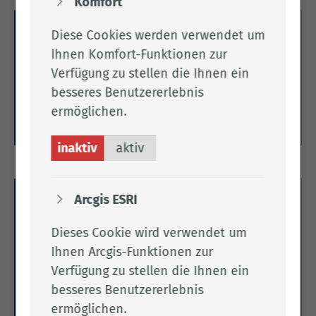
Komfort
Erforderliche Antragsunterlagen
Diese Cookies werden verwendet um
Ihnen Komfort-Funktionen zur
Hier erfahren Sie alles zu den jeweils
Verfügung zu stellen die Ihnen ein
erforderlichen Antragsunterlagen für
besseres Benutzererlebnis
Fahrerlaubnisse.
ermöglichen.
Weitere Informationen
inaktiv
aktiv
Arcgis ESRI
Fahrerlaubnis auf Probe &
Fahreignungs-Bewertungssystem
Dieses Cookie wird verwendet um
Ihnen Arcgis-Funktionen zur
Hier finden Sie Informationen zur Fahrerlaubnis
Verfügung zu stellen die Ihnen ein
auf Probe und zum Fahreignungs-
Bewertungssystem.
besseres Benutzererlebnis
ermöglichen.
Weitere Informationen