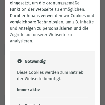
eingesetzt, um die ordnungsgemäße
Benutzung & Umschreibung
Funktion der Webseite zu ermöglichen.
ausländischer Fahrerlaubnisse
Darüber hinaus verwenden wir Cookies und
vergleichbare Technologien, um z.B. Inhalte
Hier finden Sie alles zur Benutzung und
Umschreibung ausländischer Fahrerlaubnisse.
und Anzeigen zu personalisieren und die
Zugriffe auf unserer Webseite zu
Weitere Informationen
analysieren.
Notwendig
Berufskraftfahrer
Diese Cookies werden zum Betrieb
Hier finden Sie alle Informationen zu
Fahrerlaubnissen für Berufskraftfahrer.
der Webseite benötigt.
Weitere Informationen
Immer aktiv