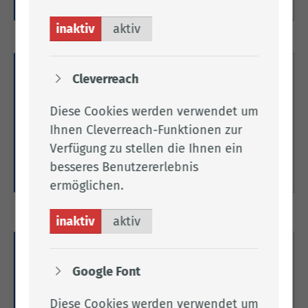
inaktiv
aktiv
Fahrerlaubnis zur
Cleverreach
Fahrgastbeförderung
Diese Cookies werden verwendet um
Hier informieren wir Sie über Fahrerlaubnisse zur
Ihnen Cleverreach-Funktionen zur
Fahrgastbeförderung.
Verfügung zu stellen die Ihnen ein
besseres Benutzererlebnis
Weitere Informationen
ermöglichen.
inaktiv
aktiv
Fahrerlaubnisklassen
Google Font
Hier finden Sie Informationen zu den
verschiedenen Fahrerlaubnisklassen.
Diese Cookies werden verwendet um