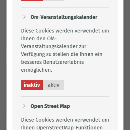
Fahrerlaubnis-Verordnung -
Ausnahmen
Om-Veranstaltungskalender
Hier finden Sie Informationen zu den Ausnahmen
der Fahrerlaubnis-Verordnung.
Diese Cookies werden verwendet um
Ihnen den OM-
Weitere Informationen
Veranstaltungskalender zur
Verfügung zu stellen die Ihnen ein
besseres Benutzererlebnis
ermöglichen.
Fahrlehrer- & Fahrschulwesen
inaktiv
aktiv
Hier informieren wir Sie über das Fahrlehrer- &
Fahrschulwesen.
Weitere Informationen
Open Street Map
Diese Cookies werden verwendet um
Ihnen OpenStreetMap-Funktionen