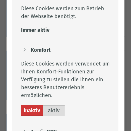
Diese Cookies werden zum Betrieb
Online-Anträge für den Bereich „Gesundheit &
der Webseite benötigt.
Soziales“.
Weitere Informationen
Immer aktiv
Komfort
Gesundheit
Diese Cookies werden verwendet um
Ihnen Komfort-Funktionen zur
Hier finden Sie Informationen zum Thema
Verfügung zu stellen die Ihnen ein
Gesundheit.
besseres Benutzererlebnis
Weitere Informationen
ermöglichen.
inaktiv
aktiv
Soziales