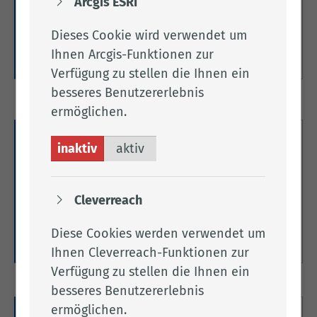
Arcgis ESRI
Hier finden Sie Informationen zum Thema
Soziales.
Dieses Cookie wird verwendet um
Ihnen Arcgis-Funktionen zur
Weitere Informationen
Verfügung zu stellen die Ihnen ein
besseres Benutzererlebnis
ermöglichen.
Senioren- & Pflegestützpunkt
inaktiv
aktiv
Niedersachsen (SPN)
Hier gelangen Sie zur Website des Senioren- und
Cleverreach
Pflegestützpunktes.
Diese Cookies werden verwendet um
Weitere Informationen
Ihnen Cleverreach-Funktionen zur
Verfügung zu stellen die Ihnen ein
besseres Benutzererlebnis
ermöglichen.