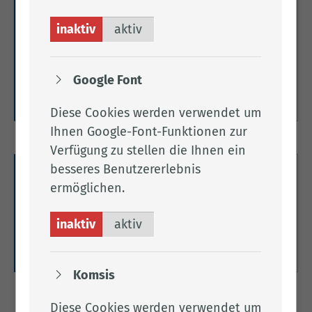
Gesundheitsregion Landkreis
Cloppenburg
inaktiv
aktiv
Hier gelangen Sie zur Website der
Gesundheitsregion Cloppenburg.
Google Font
Weitere Informationen
Diese Cookies werden verwendet um
Ihnen Google-Font-Funktionen zur
Verfügung zu stellen die Ihnen ein
besseres Benutzererlebnis
Informationen zum Coronavirus
ermöglichen.
Hier gelangen Sie zur Corona-Homepage des
inaktiv
aktiv
Landkreises Cloppenburg.
Weitere Informationen
Komsis
Diese Cookies werden verwendet um