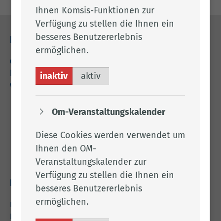
Ihnen Komsis-Funktionen zur
Verfügung zu stellen die Ihnen ein
besseres Benutzererlebnis
Kontakt
ermöglichen.
04471 15 0
kreishaus@lkclp.de
inaktiv
aktiv
www.lkclp.de
Om-Veranstaltungskalender
Adresse
Landkreis Cloppenburg
Diese Cookies werden verwendet um
Eschstr. 29
Ihnen den OM-
49661 Cloppenburg
Veranstaltungskalender zur
Verfügung zu stellen die Ihnen ein
Rechtliches
besseres Benutzererlebnis
ermöglichen.
Impressum
Datenschutz