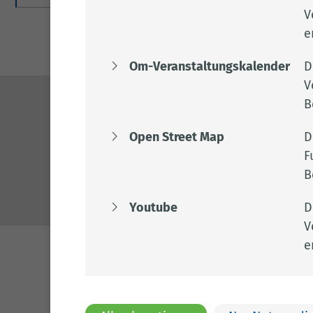
V
e
Om-Veranstaltungskalender
D
V
B
Kontakt
Open Street Map
D
04471 15 0
F
kreishaus@l
B
www.lkclp.d
Youtube
D
V
e