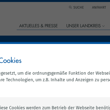
ANFAHRT
AKTUELLES & PRESSE
UNSER LANDKREIS
Cookies
ngesetzt, um die ordnungsgemäße Funktion der Websei
e Technologien, um z.B. Inhalte und Anzeigen zu perso
enburg
n der Kreisstadt Cloppenburg mit ca. 35.000 Einwohne
lfte im Kreishaus. Darunter finden Sie nicht nur Verwa
zialarbeiterinnen und Sozialarbeiter, Technikerinnen 
iese Cookies werden zum Betrieb der Webseite benötig