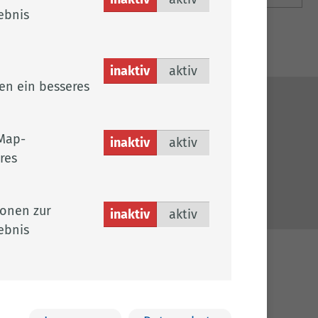
ebnis
inaktiv
aktiv
en ein besseres
ches
Map-
inaktiv
aktiv
sum
res
chutz
efreiheit
ionen zur
inaktiv
aktiv
ebnis