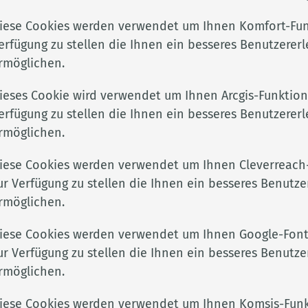
äfte, sondern Treffpunkt vieler verschiedener Berufsgr
iese Cookies werden verwendet um Ihnen Komfort-Fun
le und die Möglichkeit der Telearbeit bieten unseren 
erfügung zu stellen die Ihnen ein besseres Benutzererl
iebskindertagesstätte bringt komfortable Betreuungsmö
rmöglichen.
hl der Mitarbeiterinnen und Mitarbeiter. Zudem ist de
ieses Cookie wird verwendet um Ihnen Arcgis-Funktion
die Möglichkeit des Fahrradleasings.
erfügung zu stellen die Ihnen ein besseres Benutzererl
der fundierten Ausbildung und einem sicheren Arbeits
rmöglichen.
t nur auf die fachliche Kompetenz, sondern auch auf
iese Cookies werden verwendet um Ihnen Cleverreach
ur Verfügung zu stellen die Ihnen ein besseres Benutze
rmöglichen.
Ausbildung
iese Cookies werden verwendet um Ihnen Google-Font
ur Verfügung zu stellen die Ihnen ein besseres Benutze
Du bist auf der Suche nach einem Ausbildungs-
oder Studienplatz?
rmöglichen.
Zum Ausbildungsangebot
iese Cookies werden verwendet um Ihnen Komsis-Funk