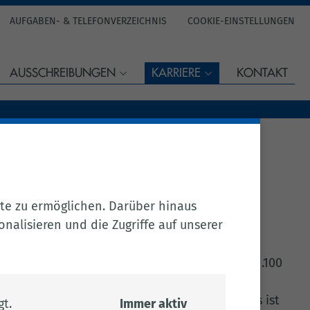
AUFGABEN- & TELEFONVERZEICHNIS
COOKIE-EINSTELLUNGEN
AUSSCHREIBUNGEN
KARRIERE
KONTAKT
te zu ermöglichen. Darüber hinaus
nalisieren und die Zugriffe auf unserer
rn. Beim Landkreis Cloppenburg arbeiten ca. 1.100
ltungskräfte, sondern auch Tierärztinnen und
und Techniker sowie viele mehr. Das Kreishaus ist
t.
Immer aktiv