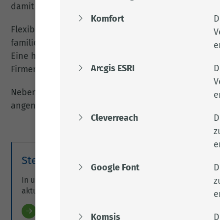
damit nicht nur Arbeitsplatz für Verwaltungsfachkr
Komfort
D
Flexible Arbeitszeiten, zahlreiche Arbeitszeitmodel
V
familienfreundliche Arbeitsbedingungen. Eine Betr
e
Eine hauseigene Kantine sorgt für das leibliche Wo
Arcgis ESRI
D
Firmenfitnessprogramms „Hansefit“ und es besteht 
V
Neben den guten Übernahme- und Aufstiegschancen, 
e
angenehmes Arbeitsumfeld. Bei uns kommt es nich
Cleverreach
D
z
e
Stellenangebote
Google Font
D
In unserem Bewerberportal finden Sie unsere
z
aktuellen Stellenangebote.
e
Zu unseren Stellenangeboten
Komsis
D