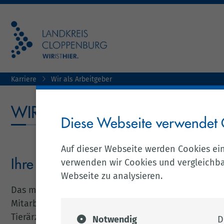
Karriere
Wir als Arbeitgeber
WIR ALS ARBEITGEBER
Diese Webseite verwendet 
Auf dieser Webseite werden Cookies ei
verwenden wir Cookies und vergleichbar
Ihre Karriere beim Landkreis Clopp
Webseite zu analysieren.
Das modern ausgestattete Kreishaus befindet sich i
Mitarbeiterinnen und Mitarbeiter, davon ca. die Hä
Tierärzte, Bauingenieurinnen und Bauingenieure, So
Notwendig
D