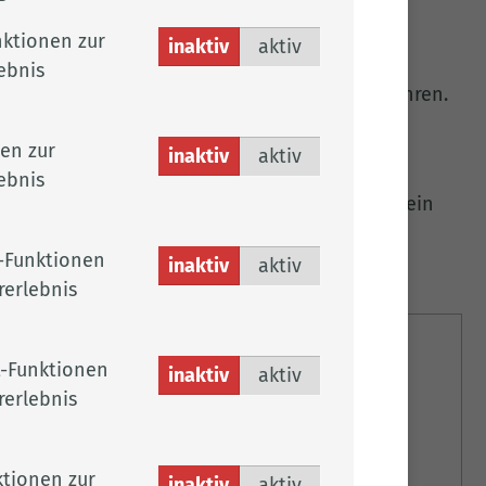
uppen.
ktionen zur
inaktiv
aktiv
Mitarbeiterinnen und Mitarbeitern
ebnis
glichkeiten für den Nachwuchs bis zu drei Jahren.
r Landkreis Cloppenburg Mitglied des
en zur
inaktiv
aktiv
ebnis
platz, bietet die Kreisverwaltung vor allem ein
 Zusammenhalt und Teamwork an.
-Funktionen
inaktiv
aktiv
rerlebnis
Hinweise
-Funktionen
inaktiv
aktiv
rerlebnis
Nachfolgend finden Sie Hinweise zu unserem
Bewerbungsverfahren.
Zu den Hinweisen
tionen zur
inaktiv
aktiv