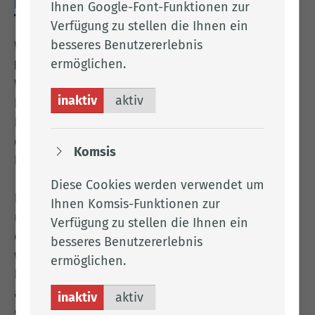
FRIENDLY CAPTCHA
Ihnen Google-Font-Funktionen zur
Verfügung zu stellen die Ihnen ein
besseres Benutzererlebnis
Wir nutzen den Dienst Friendly Captcha der
ermöglichen.
Friendly Captcha GmbH
, Am Anger 3-5, 82237
Wörthsee, Deutschland, um zu überprüfen, ob
inaktiv
aktiv
Eingaben auf unserer Website (z. B. in
Kontaktformularen) durch eine natürliche Person
oder missbräuchlich durch automatisierte
Komsis
Programme (Bots) erfolgen.
Diese Cookies werden verwendet um
Friendly Captcha dient damit der Sicherheit
Ihnen Komsis-Funktionen zur
unserer Website und der Vermeidung von Spam
Verfügung zu stellen die Ihnen ein
oder sonstigem Missbrauch. Zu diesem Zweck
besseres Benutzererlebnis
wird ein Rechenrätsel (sog. Proof-of-Work) im
ermöglichen.
Hintergrund gelöst, das durch den Besucher
ausgelöst wird. Dabei werden keine Cookies
inaktiv
aktiv
gesetzt und keine personenbezogenen Daten