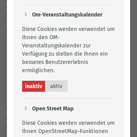
wie IP-Adressen dauerhaft gespeichert oder an
Om-Veranstaltungskalender
Dritte weitergegeben.
Diese Cookies werden verwendet um
Friendly Captcha verarbeitet folgende Daten:
Ihnen den OM-
Request-Header-Informationen (z. B.
Veranstaltungskalender zur
Herkunft, User-Agent, anonymisierte IP-
Verfügung zu stellen die Ihnen ein
Adresse)
besseres Benutzererlebnis
den Zeitstempel der Anfrage und das
ermöglichen.
Ergebnis des Rechenrätsels
inaktiv
aktiv
eine eindeutige Kennung der Anfrage (sog.
Request Identifier)
Open Street Map
Diese Daten werden ausschließlich zum oben
genannten Zweck verwendet und nach 30 Tagen
Diese Cookies werden verwendet um
gelöscht.
Ihnen OpenStreetMap-Funktionen