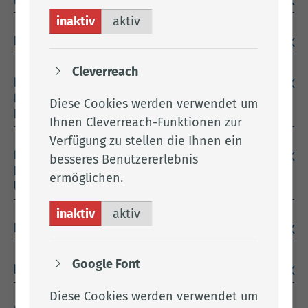
Kontaktformular und E-Mail-Kontakt
inaktiv
aktiv
Einbindung von ArcGIS als Kartendienst
Cleverreach
Erklärungen gem. Art. 13 und 14 DSGVO im
Rahmen von Verwaltungsverfahren der
Diese Cookies werden verwendet um
Elterngeldstelle
Ihnen Cleverreach-Funktionen zur
Verfügung zu stellen die Ihnen ein
Erklärungen gem. Art. 13 und 14 DSGVO im
besseres Benutzererlebnis
Rahmen von Verwaltungsverfahren des
ermöglichen.
Umweltamtes
inaktiv
aktiv
Rechte der betroffenen Person
Google Font
Datenschutzerklärung Facebook
Diese Cookies werden verwendet um