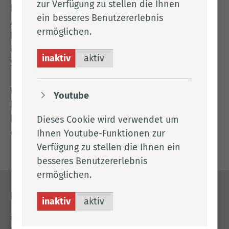
zur Verfügung zu stellen die Ihnen
Rechtsgrundlage für die Verarbeitung ist Art. 6
ein besseres Benutzererlebnis
Abs. 1 lit. f DSGVO (berechtigtes Interesse). Unser
ermöglichen.
berechtigtes Interesse liegt in der Sicherstellung
der Sicherheit unserer Website sowie dem
inaktiv
aktiv
Schutz vor automatisierten Angriffen und Spam.
Weitere Informationen zum Datenschutz bei
Youtube
Friendly Captcha findest du unter:
https://friendlycaptcha.com/de/legal/privacy-
Dieses Cookie wird verwendet um
end-users/
Ihnen Youtube-Funktionen zur
Verfügung zu stellen die Ihnen ein
besseres Benutzererlebnis
ermöglichen.
Kontakt
inaktiv
aktiv
04471 15 0