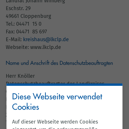
Landrat Johann Wimberg
Eschstr. 29
49661 Cloppenburg
Tel.: 04471 15 0
Fax: 04471 85 697
E-Mail:
kreishaus@lkclp.de
Webseite: www.lkclp.de
Name und Anschrift des Datenschutzbeauftragten
Herr Knöller
Datenschutzbeauftragter des Landkreises
Cloppenburg
Diese Webseite verwendet
Kommunale Datenverarbeitung Oldenburg (KDO)
Cookies
Elsässer Str. 66
26121 Oldenburg
Auf dieser Webseite werden Cookies
Tel: 0441 971 415 9