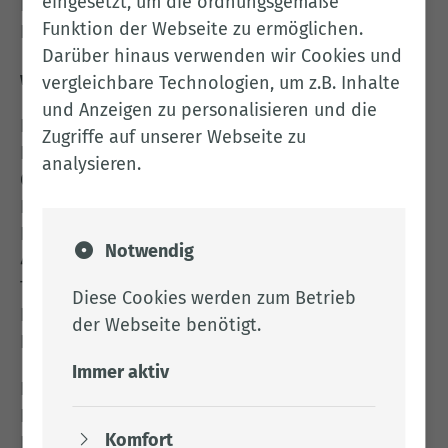
eingesetzt, um die ordnungsgemäße
Fax: 0441 971 417 158
Funktion der Webseite zu ermöglichen.
E-Mail:
Datenschutzbeauftragter@lkclp.de
Darüber hinaus verwenden wir Cookies und
weitere Ansprechpartner:
vergleichbare Technologien, um z.B. Inhalte
und Anzeigen zu personalisieren und die
Frau Kröger
Zugriffe auf unserer Webseite zu
Datenschutzkoordinatorin des Landkreises
analysieren.
Cloppenburg
Landkreis Cloppenburg
Eschstr. 29
Notwendig
49661 Cloppenburg
Tel: 04471 15 881
Diese Cookies werden zum Betrieb
Fax: 04471 85 697
der Webseite benötigt.
E-Mail:
a.kroeger@lkclp.de
Immer aktiv
Landesbeauftragter für den Datenschutz
Niedersachsen
Komfort
Denis Lehmkemper