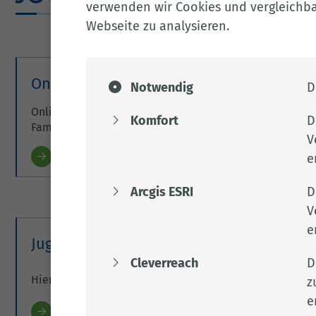
verwenden wir Cookies und vergleichbar
Webseite zu analysieren.
Online-Anträge
Notwendig
D
Online-Anträge für den Bereich „Jugend &
Komfort
D
Familie“
V
Weitere Informationen
e
Arcgis ESRI
D
V
e
Jugendhilfe im Strafverfahren
Cleverreach
D
Hier erfahren Sie alles zum Thema Jugendhilfe im Straf
z
e
Weitere Informationen