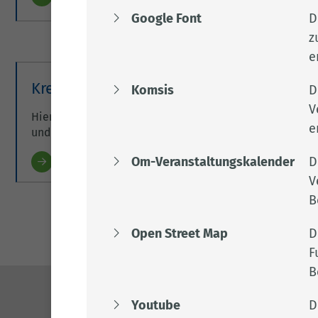
Google Font
D
z
e
Kreisjugendpflege
Komsis
D
V
Hier finden Sie alles zur Jugendarbeit, Jugendschutz, 
e
und Juleica, Schutzengelprojekt, Ausleihangebote etc..
Om-Veranstaltungskalender
D
Weitere Informationen
V
B
Open Street Map
D
F
B
Youtube
D
Kontakt