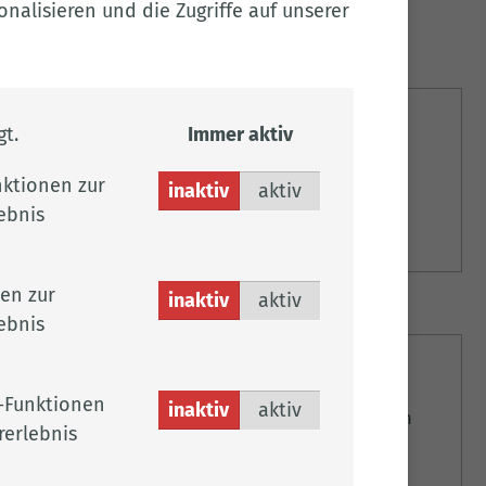
nalisieren und die Zugriffe auf unserer
Familienlotsin
t.
Immer aktiv
Hier finden Sie alle Informationen zur
ktionen zur
inaktiv
aktiv
Familienlotsin des Landkreises Cloppenburg.
ebnis
Weitere Informationen
en zur
inaktiv
aktiv
ebnis
Familie
-Funktionen
inaktiv
aktiv
formationen zum Thema Kinder, Jugend und Familie im
rerlebnis