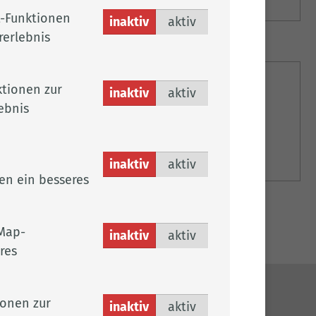
ionen
-Funktionen
inaktiv
aktiv
rerlebnis
kt
tionen zur
inaktiv
aktiv
ebnis
formationen zum Schutzengelprojekt des Landkreises.
ionen
inaktiv
aktiv
en ein besseres
Map-
inaktiv
aktiv
res
ionen zur
inaktiv
aktiv
ches