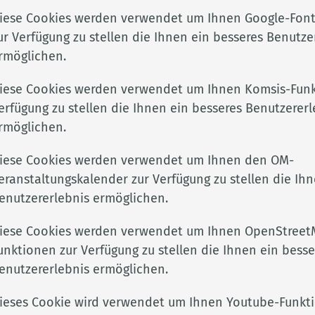
Weitere Informat
iese Cookies werden verwendet um Ihnen Google-Font
ur Verfügung zu stellen die Ihnen ein besseres Benutze
rmöglichen.
Schutzengelproje
iese Cookies werden verwendet um Ihnen Komsis-Funk
erfügung zu stellen die Ihnen ein besseres Benutzererl
Gruppenleiterschulung
Hier finden Sie alle In
rmöglichen.
Weitere Informat
iese Cookies werden verwendet um Ihnen den OM-
eranstaltungskalender zur Verfügung zu stellen die Ihn
enutzererlebnis ermöglichen.
iese Cookies werden verwendet um Ihnen OpenStreet
unktionen zur Verfügung zu stellen die Ihnen ein besse
enutzererlebnis ermöglichen.
ieses Cookie wird verwendet um Ihnen Youtube-Funkt
Adresse
Rechtli