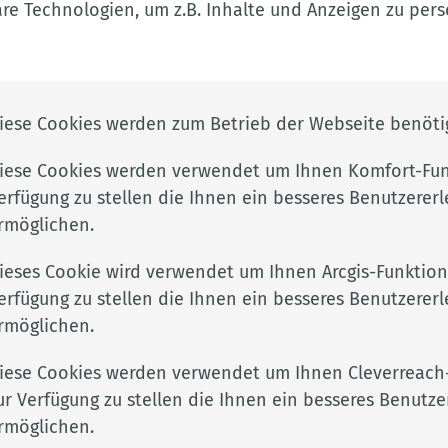
e Technologien, um z.B. Inhalte und Anzeigen zu perso
Elterngeld
iese Cookies werden zum Betrieb der Webseite benötig
Hier finden Sie wichtige Informationen zum
iese Cookies werden verwendet um Ihnen Komfort-Fun
Elterngeld.
erfügung zu stellen die Ihnen ein besseres Benutzererl
Weitere Informationen
rmöglichen.
ieses Cookie wird verwendet um Ihnen Arcgis-Funktion
erfügung zu stellen die Ihnen ein besseres Benutzererl
rmöglichen.
Kinder, Jugend & 
iese Cookies werden verwendet um Ihnen Cleverreach
Hier finden Sie alle In
verfahren.
ur Verfügung zu stellen die Ihnen ein besseres Benutze
Landkreis Cloppenburg.
rmöglichen.