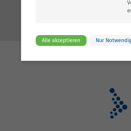
V
04471 15 0
e
kreishaus@l
www.lkclp.d
Alle akzeptieren
Nur Notwendig