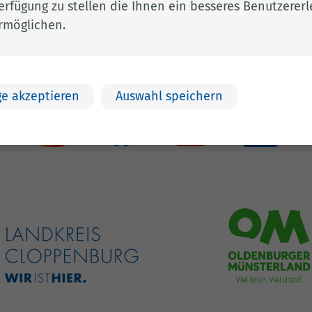
erfügung zu stellen die Ihnen ein besseres Benutzererl
Landkreis Cloppenburg
Impres
rmöglichen.
kclp.de
Eschstr. 29
Datens
e
49661 Cloppenburg
Barrier
e akzeptieren
Auswahl speichern