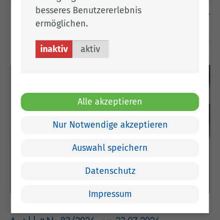
besseres Benutzererlebnis
werden hiermit gemäß § 32 Flurberei-nigungsgesetz
weiter
(FlurbG) in der zurzeit gültigen Fassung die Ergebnisse
ermöglichen.
der Wertermittlung durch Auslegung bekannt gegeben.
Alles Weitere entnehmen Sie bitte dem beigefügten
inaktiv
aktiv
Anhang.
Alle akzeptieren
Nur Notwendige akzeptieren
Auswahl speichern
Datenschutz
Impressum