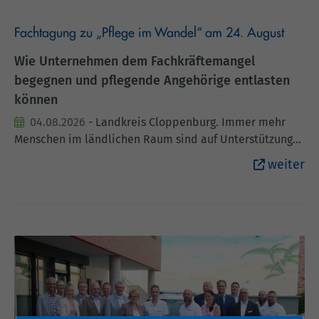
Fachtagung zu „Pflege im Wandel“ am 24. August
Wie Unternehmen dem Fachkräftemangel
begegnen und pflegende Angehörige entlasten
können
04.08.2026
- Landkreis Cloppenburg. Immer mehr
Menschen im ländlichen Raum sind auf Unterstützung
angewiesen, während zeitgleich die Belastungen für
weiter
pflegende Angehörige im Beruf steigen. Wer die Pflege
von Eltern oder Partnern mit dem eigenen Job
vereinbaren muss, gerät schnell in einen permanenten
Spagat. Für Arbeitgeber bedeutet das im
Umkehrschluss oft den Verlust wertvoller Fachkräfte
durch Arbeitszeitreduzierung oder Kündigung. Am 24.
August (Montag) lädt die Fachtagung „Pflege im Wandel“
ab 14 Uhr Akteurinnen und Akteure aus der regionalen
Wirtschaft, Wissenschaft, Politik und Pflegepraxis ins