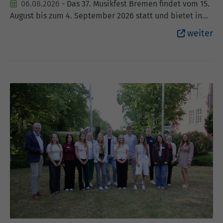
06.08.2026
- Das 37. Musikfest Bremen findet vom 15.
August bis zum 4. September 2026 statt und bietet in
über 45 Veranstaltungen exquisite Konzerterlebnisse in
weiter
Darbietungen höchster Qualität. Im Rahmen seiner
Gastspiele außerhalb der eigenen Landesgrenzen setzt
das Festival die in 2018 begonnene Zusammenarbeit
mit dem Landkreis Cloppenburg fort und macht mit
Konzerten Station in Cloppenburg, Altenoythe, Lindern
und Molbergen. "Mit vier Konzerten im Landkreis
Cloppenburg setzt das Musikfest Bremen in diesem Jahr
ein besonders starkes Zeichen für kulturelle Vielfalt und
hohe künstlerische Qualität im ländlichen Raum. Es ist
ein großer Gewinn für unsere Region, dass international
renommierte Künstlerinnen und Künstler hier auftreten
und Menschen durch die universelle Sprache der Musik
zusammenbringen.