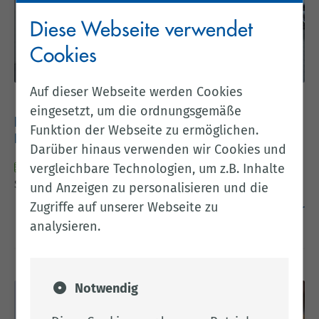
Kreishaus Cloppenburg ein. Organisiert wird die Tagung
vom Landkreis Cloppenburg, vom Forschungsverbund
Diese Webseite verwendet
4N und der Universität Vechta.
Cookies
Auf dieser Webseite werden Cookies
eingesetzt, um die ordnungsgemäße
Innenministerin Behrens besucht das Akut-
Funktion der Webseite zu ermöglichen.
Einsatzfahrzeug in Cloppenburg
Darüber hinaus verwenden wir Cookies und
03.08.2026
- Niedersachsens Ministerin für Inneres,
vergleichbare Technologien, um z.B. Inhalte
Sport und Digitalisierung, Daniela Behrens, besuchte im
und Anzeigen zu personalisieren und die
Rahmen Ihrer Sommerreise das Akut-Einsatzfahrzeug
Zugriffe auf unserer Webseite zu
weiter
(AEF) in Cloppenburg. Bei dem AEF handelt es sich um
analysieren.
ein Rettungsfahrzeug, das mit einem oder einer
Gemeindenotfallsanitäter/in besetzt ist. Es wird immer
dann alarmiert, wenn eine rettungsdienstliche
Intervention notwendig erscheint, und bereits
Notwendig
erkennbar ist, dass die Patientin oder der Patient vor