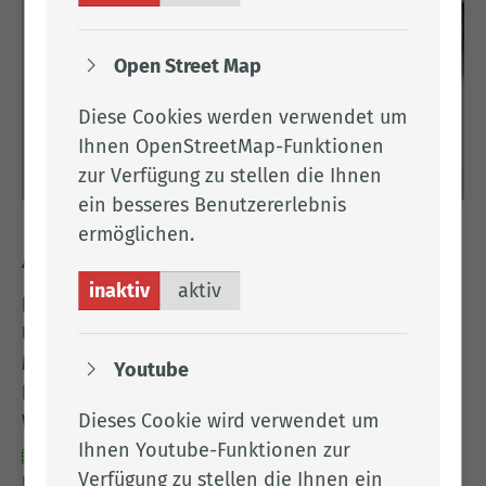
Regelungen zu bringen, lädt der Landkreis Cloppenburg
am Mittwoch, den 2. September 2026, von 18 bis 19.30
Uhr zu einem kostenfreien Informationsabend in
Open Street Map
den Sitzungssaal 1 des Kreishauses
Cloppenburg (Eschstraße 29, 49661 Cloppenburg) ein.
Diese Cookies werden verwendet um
Ihnen OpenStreetMap-Funktionen
zur Verfügung zu stellen die Ihnen
ein besseres Benutzererlebnis
ermöglichen.
Amtsblatt Nr. 84/2026 vom 24.07.2026
inaktiv
aktiv
Bekanntmachung:
Unternehmensflurbereinigungsverfahren E233
Meppen Landkreise Emsland und Cloppenburg -
Youtube
Ladung zur Einsichtnahme in die Ergebnisse der
Dieses Cookie wird verwendet um
Wertermittlung
Ihnen Youtube-Funktionen zur
24.07.2026
- Im
Verfügung zu stellen die Ihnen ein
Unternehmensflurbereinigungsverfahren E233 Meppen