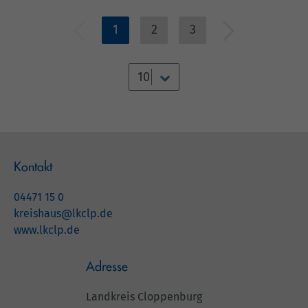
entnehmen Sie bitte dem beigefügten Anhang.
1
2
3
Kontakt
04471 15 0
kreishaus@lkclp.de
www.lkclp.de
Adresse
Landkreis Cloppenburg