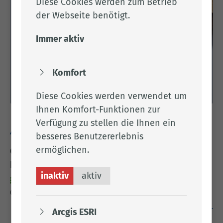
Diese Cookies werden zum Betrieb
Ort behandelt werden kann und es keiner Einweisung
ins Krankenhaus bedarf. Das können beispielsweise eine
der Webseite benötigt.
Unterzuckerung (Hypoglykämie), leichte Betriebsunfälle
oder auch leichte Kita- und Schulunfälle sein.
Immer aktiv
Gemeinsam mit den Landkreisen Goslar und Vechta
sowie der Stadt Oldenburg hat der Landkreis
Komfort
Cloppenburg zum ersten Januar 2025 das Projekt zur
Erprobung einer neuen Versorgungsressource nach § 18
Diese Cookies werden verwendet um
a Niedersächsisches Rettungsdienstgesetz (NRettDG)
Ihnen Komfort-Funktionen zur
begonnen.
Verfügung zu stellen die Ihnen ein
Amtsblatt Nr. 85/2026 vom 31.07.2026
besseres Benutzererlebnis
ermöglichen.
Öffentliche Ausschreibung: Ausschreibung eines
Kehrbezirks
inaktiv
aktiv
31.07.2026
- Im Landkreis Cloppenburg ist zum
01.02.2027 für den Kehrbezirk NI94518 Bühren nach
Ablauf der Bestellungsfrist (Wiederbewerber) ein/eine
weiter
Arcgis ESRI
bevollmächtigte/r Schornsteinfegermeister/in (m/w/d)