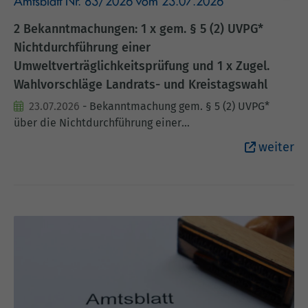
Amtsblatt Nr. 83/2026 vom 23.07.2026
2 Bekanntmachungen: 1 x gem. § 5 (2) UVPG*
Nichtdurchführung einer
Umweltverträglichkeitsprüfung und 1 x Zugel.
Wahlvorschläge Landrats- und Kreistagswahl
23.07.2026
- Bekanntmachung gem. § 5 (2) UVPG*
über die Nichtdurchführung einer
Umweltverträglichkeitsprüfuung Bekanntmachung:
weiter
Kommunalwahlen am 13. September 2026 -
Bekanntmachung über die zugelassenen
Wahlvorschläge für die Wahl des Landrates und des
Kreistages im Landkreis Cloppenburg Alles Weitere
entnehmen Sie bitte dem beigefügten Anhang.