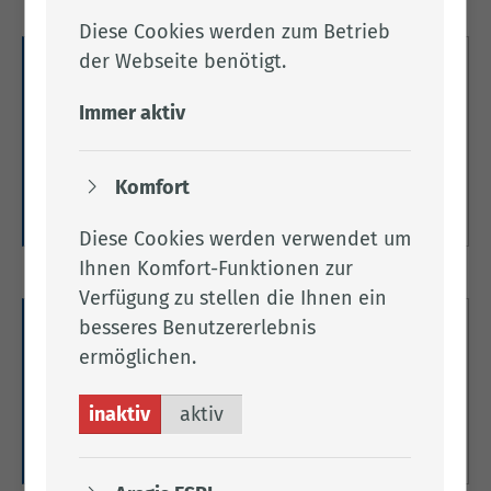
Diese Cookies werden zum Betrieb
der Webseite benötigt.
ASP und KSP
Immer aktiv
Hier finden Sie alle Informationen zur ASP
(Afrikanische Schweinepest) und KSP (Klassische
Schweinepest).
Komfort
Weitere Informationen
Diese Cookies werden verwendet um
Ihnen Komfort-Funktionen zur
Verfügung zu stellen die Ihnen ein
besseres Benutzererlebnis
Bovines Herpesvirus (BHV1)
ermöglichen.
Hier finden Sie allgemeine Informationen zum
Bovines Herpesvirus (BHV1).
inaktiv
aktiv
Weitere Informationen