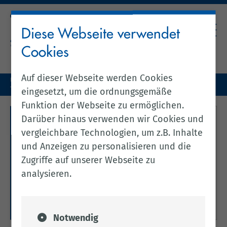
Diese Webseite verwendet
Cookies
Auf dieser Webseite werden Cookies
Unser Landkreis
Tierhaltung & Ernährung
Tierseuchenbekämpfung
eingesetzt, um die ordnungsgemäße
Funktion der Webseite zu ermöglichen.
Darüber hinaus verwenden wir Cookies und
Allgemeines zur
vergleichbare Technologien, um z.B. Inhalte
Tierseuchenbekämpfung
und Anzeigen zu personalisieren und die
Zugriffe auf unserer Webseite zu
Hier finden Sie allgemeine Informationen zur
analysieren.
Tierseuchenbekämpfung im Landkreis
Cloppenburg.
Weitere Informationen
Notwendig