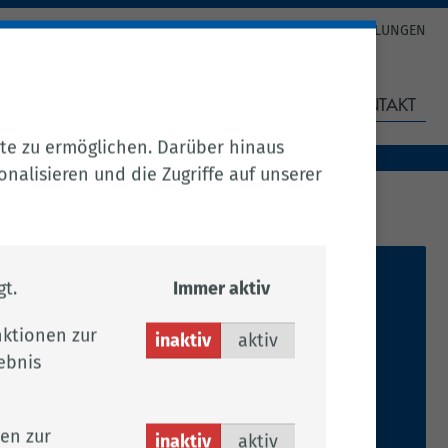
AUFGABEN- & TELEFONVERZEICHNIS
COOKIE-EINSTELLUNGEN
AUSSCHREIBUNGEN
KARRIERE
KONTAKT
te zu ermöglichen. Darüber hinaus
nalisieren und die Zugriffe auf unserer
Frau Weiss
t.
Immer aktiv
ktionen zur
Tel.:
04471 15 226
inaktiv
aktiv
ebnis
Fax: 04471 15 430
Per E-Mail kontaktieren
1.007
en zur
inaktiv
aktiv