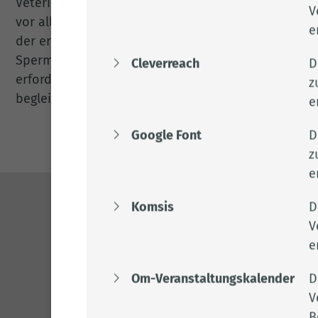
Veterinäramtes mindestens zweimal im Jahr überprü
V
vor allem um die ordnungsgemäße Gewinnung des 
e
der erforderlichen Untersuchungen, damit beim i
Sperma keine Krankheiten verschleppt werden. Das 
Cleverreach
D
erforderlichen Gesundheitspapiere aus, die jede 
z
begleiten muss.
e
Google Font
D
z
e
Komsis
D
Kontakt
V
e
04471 15 0
kreishaus@l
Om-Veranstaltungskalender
D
www.lkclp.d
V
B