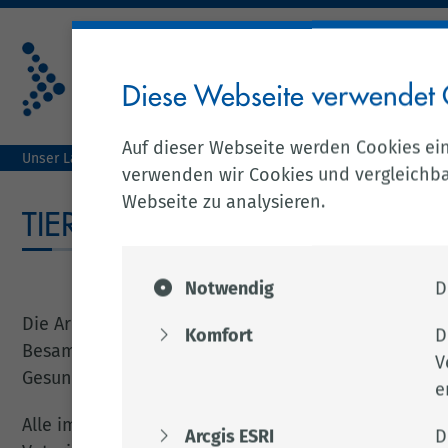
Diese Webseite verwendet 
Auf dieser Webseite werden Cookies ei
Unser Landkreis
Tierhaltung & Ernährung
Tierschutz
Ti
verwenden wir Cookies und vergleichbar
Webseite zu analysieren.
TIERZUCHT
Notwendig
D
Die Arbeit der Veterinäre umfasst die tierseuchenre
Komfort
D
Besamungsstationen für Pferde, Schweine und Rinde
V
Gesundheitsanforderungen an die aufgestallten T
e
Alle im Landkreis Cloppenburg liegenden Besamung
Arcgis ESRI
D