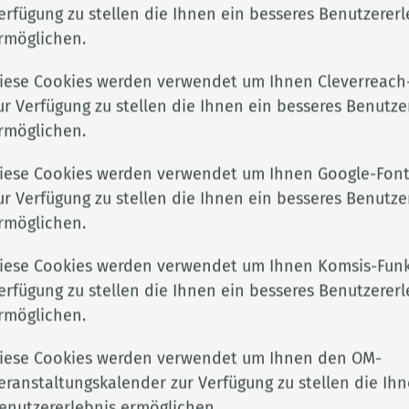
ft. Dabei geht es neben der artgerechten Tierhaltung
erfügung zu stellen die Ihnen ein besseres Benutzererl
Spermas und die Einhaltung der Hygienemaßnahmen 
rmöglichen.
nnergemeinschaftlichen Handel mit dem gewonnenen
Veterinäramt stellt auch auf Anforderung die
iese Cookies werden verwendet um Ihnen Cleverreach
Sendung im innergemeinschaftlichen Handelsverkehr
ur Verfügung zu stellen die Ihnen ein besseres Benutze
rmöglichen.
iese Cookies werden verwendet um Ihnen Google-Font
ur Verfügung zu stellen die Ihnen ein besseres Benutze
rmöglichen.
iese Cookies werden verwendet um Ihnen Komsis-Funk
Adresse
Rechtli
erfügung zu stellen die Ihnen ein besseres Benutzererl
rmöglichen.
Landkreis Cloppenburg
Impres
kclp.de
Eschstr. 29
Datens
iese Cookies werden verwendet um Ihnen den OM-
e
49661 Cloppenburg
Barrier
eranstaltungskalender zur Verfügung zu stellen die Ihn
enutzererlebnis ermöglichen.