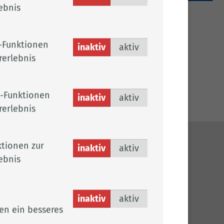
ebnis
und
-Funktionen
inaktiv
aktiv
rerlebnis
-Funktionen
inaktiv
aktiv
rerlebnis
tionen zur
inaktiv
aktiv
ches
ebnis
sum
chutz
efreiheit
inaktiv
aktiv
en ein besseres