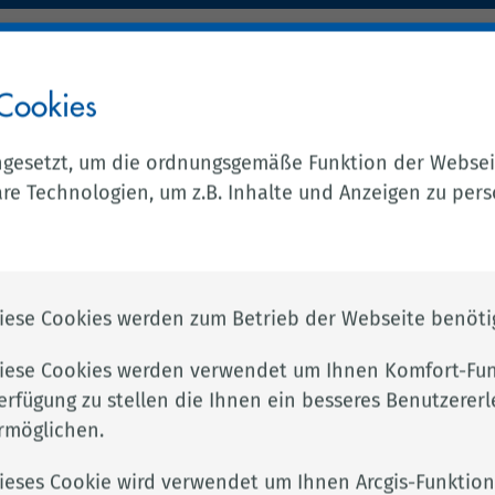
ANFAHRT
Cookies
AKTUELLES & PRESSE
UNSER LANDKREIS
ngesetzt, um die ordnungsgemäße Funktion der Websei
erzucht
e Technologien, um z.B. Inhalte und Anzeigen zu perso
iese Cookies werden zum Betrieb der Webseite benötig
chtliche und tierschutzfachliche Kontrolle der
iese Cookies werden verwendet um Ihnen Komfort-Fun
r, insbesondere die Einhaltung der
erfügung zu stellen die Ihnen ein besseres Benutzererl
iere, die Spermagewinnung und den Spermaversand.
rmöglichen.
sstationen werden von den Mitarbeitern des
ieses Cookie wird verwendet um Ihnen Arcgis-Funktion