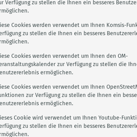
ur Verfügung zu stellen die Ihnen ein besseres Benutze
rmöglichen.
iese Cookies werden verwendet um Ihnen Komsis-Funk
erfügung zu stellen die Ihnen ein besseres Benutzererl
nsportieren und verarbeiten, z. B. Verarbeitungsbetrie
rmöglichen.
twerke, unterliegen der Registrierungs- bzw.
iese Cookies werden verwendet um Ihnen den OM-
eranstaltungskalender zur Verfügung zu stellen die Ihn
enutzererlebnis ermöglichen.
iese Cookies werden verwendet um Ihnen OpenStreet
unktionen zur Verfügung zu stellen die Ihnen ein besse
enutzererlebnis ermöglichen.
Adresse
Rechtli
ieses Cookie wird verwendet um Ihnen Youtube-Funkt
Landkreis Cloppenburg
Impres
erfügung zu stellen die Ihnen ein besseres Benutzererl
kclp.de
Eschstr. 29
Datens
e
49661 Cloppenburg
Barrier
rmöglichen.