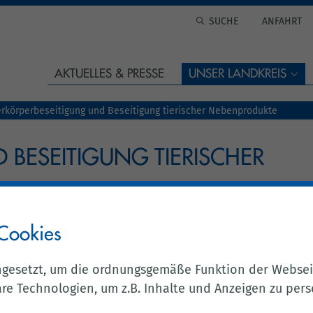
ANFAHRT
AKTUELLES & PRESSE
UNSER LANDKREIS
erkörperbeseitigung und Beseitigung tierischer Nebenprodukte
 BESEITIGUNG TIERISCHER
Cookies
ngesetzt, um die ordnungsgemäße Funktion der Websei
e Technologien, um z.B. Inhalte und Anzeigen zu perso
t den Kommunen. Bis zur Abholung toter Tiere durch die