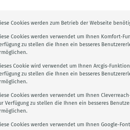
ben die Tierbesitzer die Kadaver vor
, z. B. in einem Container, aufzubewahren.
iese Cookies werden zum Betrieb der Webseite benötig
iese Cookies werden verwendet um Ihnen Komfort-Fun
erfügung zu stellen die Ihnen ein besseres Benutzererl
e dürfen jedoch auch auf eigenen Grundstücken
rmöglichen.
ße, des Wasserrechts usw. dazu geeignet sind.
ieses Cookie wird verwendet um Ihnen Arcgis-Funktion
erfügung zu stellen die Ihnen ein besseres Benutzererl
rmöglichen.
urchführungsverordnung (EG)
4/2002)
iese Cookies werden verwendet um Ihnen Cleverreach
ur Verfügung zu stellen die Ihnen ein besseres Benutze
m (seuchen-)hygienischen Risikopotential in drei
rmöglichen.
erische Nebenprodukte von BSE-Risikomaterial über
iese Cookies werden verwendet um Ihnen Google-Font
igen Lebensmitteln bis hin zu Gülle.