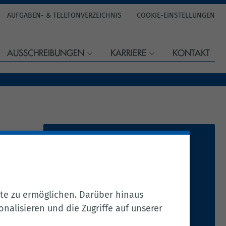
AUFGABEN- & TELEFONVERZEICHNIS
COOKIE-EINSTELLUNGEN
AUSSCHREIBUNGEN
KARRIERE
KONTAKT
Frau Weiss
Tel.:
04471 15 226
Fax: 04471 15 430
te zu ermöglichen. Darüber hinaus
Per E-Mail kontaktieren
nalisieren und die Zugriffe auf unserer
1.007