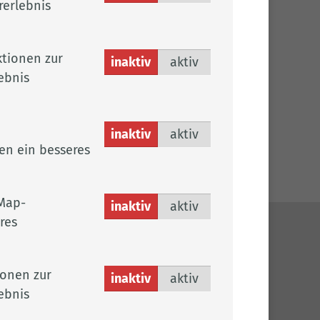
rerlebnis
tionen zur
inaktiv
aktiv
ebnis
be,
inaktiv
aktiv
en ein besseres
Map-
inaktiv
aktiv
res
ches
ionen zur
sum
inaktiv
aktiv
ebnis
chutz
efreiheit