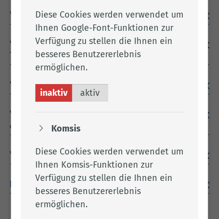
Diese Cookies werden verwendet um
Was ist die betriebliche Therapiehäufigkeit?
Ihnen Google-Font-Funktionen zur
Verfügung zu stellen die Ihnen ein
Wie erfahre ich die betriebliche halbjährliche
besseres Benutzererlebnis
Therapiehäufigkeit für meine Tierhaltung?
ermöglichen.
Was sind die Kennzahlen 1 und 2?
inaktiv
aktiv
Welchen Inhalt soll ein „Maßnahmenplan“
enthalten?
Komsis
Diese Cookies werden verwendet um
Was sind die Neuerungen aus dem TAMG?
Ihnen Komsis-Funktionen zur
Verfügung zu stellen die Ihnen ein
Downloadangebote
besseres Benutzererlebnis
ermöglichen.