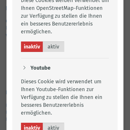
Diese Cookies werden verwendet um
Ihnen OpenStreetMap-Funktionen
Kontakt
zur Verfügung zu stellen die Ihnen
04471 15 0
ein besseres Benutzererlebnis
kreishaus@lkclp.de
ermöglichen.
www.lkclp.de
inaktiv
aktiv
Adresse
Landkreis Cloppenburg
Youtube
Eschstr. 29
49661 Cloppenburg
Dieses Cookie wird verwendet um
Ihnen Youtube-Funktionen zur
Rechtliches
Verfügung zu stellen die Ihnen ein
besseres Benutzererlebnis
Impressum
Datenschutz
ermöglichen.
Barrierefreiheit
inaktiv
aktiv