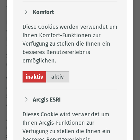
tierhaltenden Betrieben durchführt.
Komfort
Die Rechtsvorgaben zur Antibiotika-Minimierung
Diese Cookies werden verwendet um
wurden aus dem Arzneimittelgesetz (AMG)
Ihnen Komfort-Funktionen zur
herausgelöst und in das neue
Verfügung zu stellen die Ihnen ein
Tierarzneimittelgesetz (TAMG) überführt, das zum
besseres Benutzererlebnis
28.01.22 in Kraft getreten ist und seit dem
ermöglichen.
01.01.2023 in seiner geänderten Fassung gültig ist.
inaktiv
aktiv
Wenn Sie Fragen zur Tierarzneimittel-Datenbank
oder zur Antibiotika-Minimierung haben, rufen
Sie bitte unter folgender Nummer an: 04471/15-
Arcgis ESRI
445.
Dieses Cookie wird verwendet um
Allgemeines Informationen finden Sie im
Frage-
Ihnen Arcgis-Funktionen zur
und Antwortenkatalog
und unter
Informationen
Verfügung zu stellen die Ihnen ein
zum Antibiotika-Minimierungskonzept
(siehe
besseres Benutzererlebnis