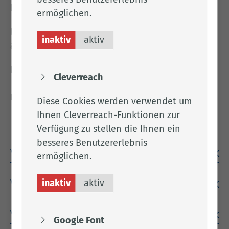
Downloadangebote auf dieser Seite ).
ermöglichen.
Maßnahmenpläne schicken Sie bitte
inaktiv
aktiv
an
abmin@lkclp.de
oder per Post an
Landkreis Cloppenburg
Cleverreach
Amt für Veterinärwesen und
Lebensmittelüberwachung
Diese Cookies werden verwendet um
Eschstraße 29
Ihnen Cleverreach-Funktionen zur
49661 Cloppenburg
Verfügung zu stellen die Ihnen ein
besseres Benutzererlebnis
Wer ist mitteilungspflichtig?
ermöglichen.
inaktiv
aktiv
Was muss ich mitteilen?
Wie kann ich mitteilen?
Google Font