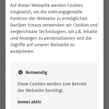
einschließlich der Anzahl behandelter und
Auf dieser Webseite werden Cookies
gehaltener Tiere in einer Datenbank
eingesetzt, um die ordnungsgemäße
Ermittlung von betrieblichen
Funktion der Webseite zu ermöglichen.
Therapiehäufigkeiten und bundesweiten
Darüber hinaus verwenden wir Cookies und
Kennzahlen
vergleichbare Technologien, um z.B. Inhalte
Ampelsystem zur Reduktion des
und Anzeigen zu personalisieren und die
Antibiotikaeinsatzes
Zugriffe auf unserer Webseite zu
Zum 01.01.2022 wurde die Zuständigkeit für die
analysieren.
Überwachung des
Antibiotikaminimierungskonzeptes auf die
Landkreise und kreisfreien Städte übertragen.
Notwendig
Das bedeutet, dass das Veterinäramt
Diese Cookies werden zum Betrieb
Cloppenburg dann der Ansprechpartner zu
der Webseite benötigt.
Themen der Antibiotikaminimierung ist, die
Immer aktiv
Maßnahmenpläne entgegennimmt und prüft
sowie die diesbezüglichen Kontrollen auf den