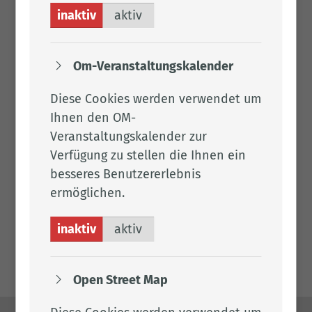
Frau Weiss
inaktiv
aktiv
Tel.:
04471 15 226
Fax: 04471 15 430
Om-Veranstaltungskalender
Per E-Mail kontaktieren
Diese Cookies werden verwendet um
1.007
Ihnen den OM-
Veranstaltungskalender zur
Verfügung zu stellen die Ihnen ein
besseres Benutzererlebnis
Links
ermöglichen.
Anleitungsvideo Eingabe der antibakteriell
inaktiv
aktiv
wirksamer Substanzen
Open Street Map