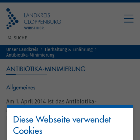
Unser Landkreis
Tierhaltung & Ernährung
Antibiotika-Minimierung
ANTIBIOTIKA-MINIMIERUNG
Allgemeines
Am 1. April 2014 ist das Antibiotika-
Minimierungskonzept in Kraft getreten. Es
besteht aus folgenden Bausteinen:
Diese Webseite verwendet
Cookies
Erfassung aller Antibiotikaanwendungen,