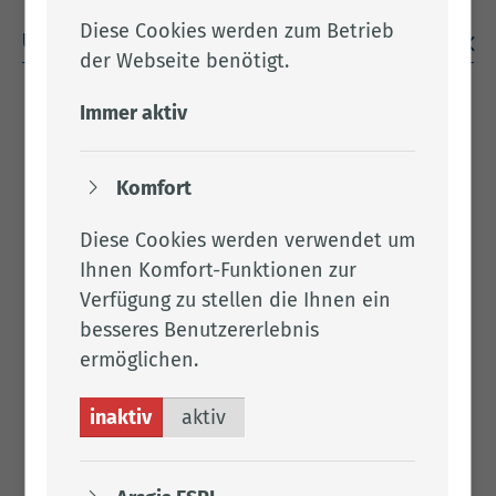
Diese Cookies werden zum Betrieb
Unsere Verwantwortung
der Webseite benötigt.
Immer aktiv
Frau Hon­scha
Komfort
Tel.:
04471 15 140
Fax: 04471 85 697
Diese Cookies werden verwendet um
Per E-Mail kontaktieren
Ihnen Komfort-Funktionen zur
1.090
Verfügung zu stellen die Ihnen ein
besseres Benutzererlebnis
ermöglichen.
Downloads
inaktiv
aktiv
Fly­er Leit­bild Land­kreis Clop­pen­burg