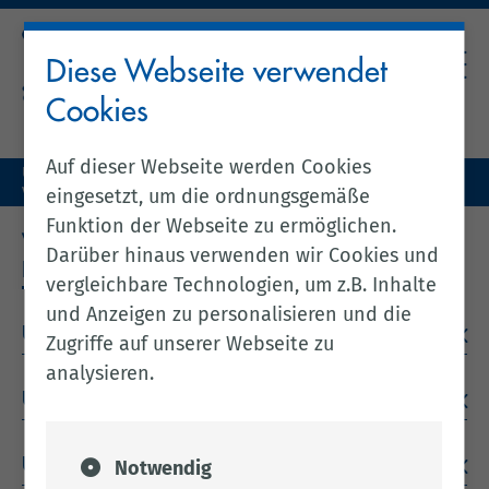
Diese Webseite verwendet
Cookies
Auf dieser Webseite werden Cookies
Unser Landkreis
Kreis & Politik
Verwaltungsgliederung & Leitbild
Leitbild
eingesetzt, um die ordnungsgemäße
Funktion der Webseite zu ermöglichen.
WIR FÜR DEN LANDKREIS CLOPPENBURG -
Darüber hinaus verwenden wir Cookies und
LEITBILD DER KREISVERWALTUNG
vergleichbare Technologien, um z.B. Inhalte
und Anzeigen zu personalisieren und die
Unser Service
Zugriffe auf unserer Webseite zu
analysieren.
Unser Team
Unsere vielfältigen Arbeitsfelder
Notwendig