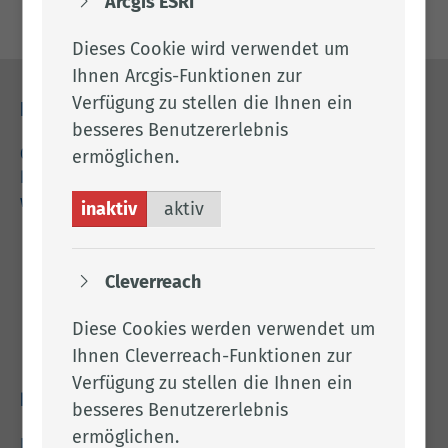
Arcgis ESRI
Dieses Cookie wird verwendet um
Ihnen Arcgis-Funktionen zur
Verfügung zu stellen die Ihnen ein
Kontakt
besseres Benutzererlebnis
04471 15 0
ermöglichen.
kreishaus@lkclp.de
www.lkclp.de
inaktiv
aktiv
Adresse
Cleverreach
Landkreis Cloppenburg
Eschstr. 29
Diese Cookies werden verwendet um
49661 Cloppenburg
Ihnen Cleverreach-Funktionen zur
Verfügung zu stellen die Ihnen ein
Rechtliches
besseres Benutzererlebnis
ermöglichen.
Impressum