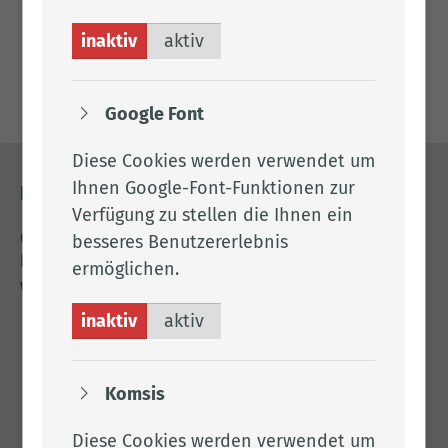
Per E-Mail kontaktieren
inaktiv
aktiv
A.110
Google Font
Diese Cookies werden verwendet um
Ihnen Google-Font-Funktionen zur
Kontakt
Verfügung zu stellen die Ihnen ein
04471 15 0
besseres Benutzererlebnis
kreishaus@lkclp.de
ermöglichen.
www.lkclp.de
inaktiv
aktiv
Adresse
Landkreis Cloppenburg
Komsis
Eschstr. 29
49661 Cloppenburg
Diese Cookies werden verwendet um