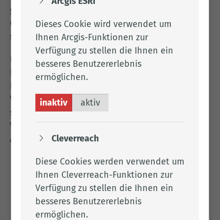
Arcgis ESRI
genommen. Integrität und Transparenz sind
Grundlage seines Planens und Handelns bei
Dieses Cookie wird verwendet um
strikter Beachtung von Recht und Gesetz.
Ihnen Arcgis-Funktionen zur
Verfügung zu stellen die Ihnen ein
Der Landkreis möchte, dass die Bürgerinnen und
besseres Benutzererlebnis
Bürger uneingeschränktes Vertrauen in die
ermöglichen.
Funktionsfähigkeit und Integrität seiner
Verwaltung haben. Die Bürgerinnen und Bürger
inaktiv
aktiv
sollten sich somit nicht scheuen in
Verdachtsfällen auf korruptes Verhalten den
Cleverreach
Antikorruptionsbeauftragten anzusprechen.
Diese Cookies werden verwendet um
Ihnen Cleverreach-Funktionen zur
Herr Olt­mann
Verfügung zu stellen die Ihnen ein
besseres Benutzererlebnis
Tel.:
04471 15 416
ermöglichen.
Fax: 04471 85 697