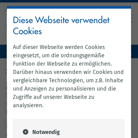
Diese Webseite verwendet
Cookies
Auf dieser Webseite werden Cookies
Unser Landkreis
Kreis & Politik
Verwaltungsgliederung & Leitbild
Antikorruptionsbeauftragter
eingesetzt, um die ordnungsgemäße
Funktion der Webseite zu ermöglichen.
ANTIKORRUPTIONSBEAUFTRAGTER
Darüber hinaus verwenden wir Cookies und
vergleichbare Technologien, um z.B. Inhalte
Als Antikorruptionsbeauftragter ist beim
und Anzeigen zu personalisieren und die
Landkreis Cloppenburg der Leiter des
Zugriffe auf unserer Webseite zu
Rechnungsprüfungsamtes, Herr Jürgen Oltmann,
analysieren.
bestellt.
Er ist Ansprechpartner für die Beschäftigten als
Notwendig
auch für die Bürgerinnen und Bürger für alle