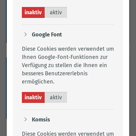
Hier finden Sie Informationen über die
inaktiv
aktiv
Koordinierungsstelle für Migration und Teilhabe
und die Integrationsbeauftragte.
Weitere Informationen
Google Font
Diese Cookies werden verwendet um
Ihnen Google-Font-Funktionen zur
Verfügung zu stellen die Ihnen ein
Leitlinien zur Migration und
besseres Benutzererlebnis
Integration
ermöglichen.
Hier finden Sie Leitlinien zur Migration und
inaktiv
aktiv
Integration im Landkreis Cloppenburg.
Weitere Informationen
Komsis
Diese Cookies werden verwendet um