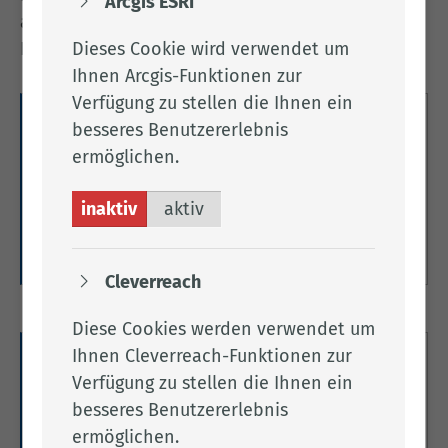
Arcgis ESRI
attraktiver zukunftsorientierter wirtschaftlicher
Dieses Cookie wird verwendet um
Raum darstellt.
Ihnen Arcgis-Funktionen zur
Verfügung zu stellen die Ihnen ein
Integrationskonzept 2020
besseres Benutzererlebnis
ermöglichen.
Hier finden Sie die Informationen zum
Integrationskonzept des Landkreises
inaktiv
aktiv
Cloppenburg.
Weitere Informationen
Cleverreach
Diese Cookies werden verwendet um
Ihnen Cleverreach-Funktionen zur
Koordinierungsstelle für Migration
Verfügung zu stellen die Ihnen ein
und Teilhabe,
besseres Benutzererlebnis
Integrationsbeauftragte
ermöglichen.