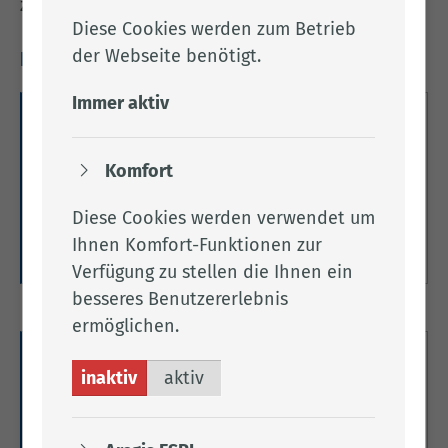
zum
geschützten Bereich Kreistags-Info.
Diese Cookies werden zum Betrieb
der Webseite benötigt.
Links (extern)
Immer aktiv
Bürgerinfo-Portal
Komfort
Herzlich willkommen im
Bürgerinformationssystem des Landkreises
Cloppenburg.
Diese Cookies werden verwendet um
Ihnen Komfort-Funktionen zur
Zum Bürgerinfo-Portal
Verfügung zu stellen die Ihnen ein
besseres Benutzererlebnis
ermöglichen.
Kreistags-Info
inaktiv
aktiv
Kreistags-Info des Landkreises Cloppenburg
(geschützter Bereich, Zugang nur mit Passwort