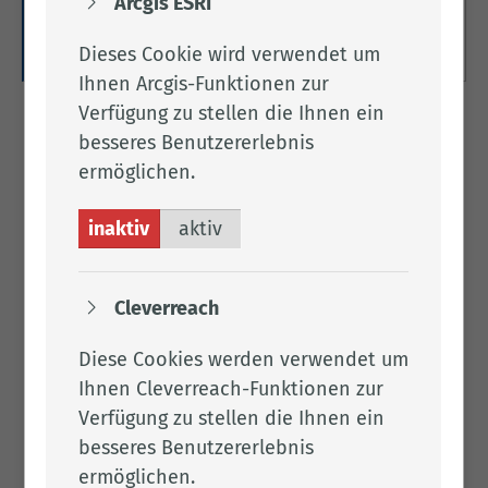
Arcgis ESRI
möglich).
Zur Kreistagsinfo-Anmeldeseite
Dieses Cookie wird verwendet um
Ihnen Arcgis-Funktionen zur
Verfügung zu stellen die Ihnen ein
besseres Benutzererlebnis
Frau Möl­ler
ermöglichen.
Tel.:
04471 15 126
inaktiv
aktiv
Fax: 04471 15 100
Per E-Mail kontaktieren
1.092
Cleverreach
Diese Cookies werden verwendet um
Ihnen Cleverreach-Funktionen zur
Verfügung zu stellen die Ihnen ein
Downloads
besseres Benutzererlebnis
ermöglichen.
Weg­wei­ser Fach­aus­schüs­se und Kreis­aus­schuss