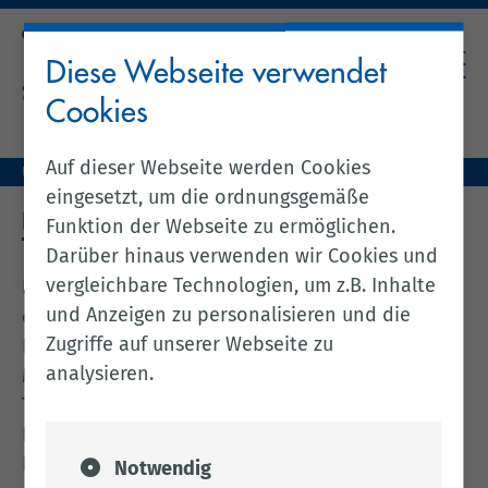
Diese Webseite verwendet
Cookies
Auf dieser Webseite werden Cookies
Unser Landkreis
Kreis & Politik
Kreistags-Infosystem
eingesetzt, um die ordnungsgemäße
KREISTAGS-INFOSYSTEM
Funktion der Webseite zu ermöglichen.
Darüber hinaus verwenden wir Cookies und
vergleichbare Technologien, um z.B. Inhalte
Im
Bürgerinfo-Portal
finden Sie Informationen
und Anzeigen zu personalisieren und die
des Kreistags des Landkreises Cloppenburg.
Zugriffe auf unserer Webseite zu
Informieren Sie sich über Mandatsträger und
analysieren.
Mandatsträgerinnen, Gremien, Sitzungen und
Termine des Kreistags.
Kreistagsabgeordnete und berechtigte
Personen finden hier auch den Zugang
Notwendig