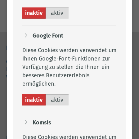
Land­kreis Clop­pen­burg
inaktiv
aktiv
Google Font
Kontakt
Diese Cookies werden verwendet um
Ihnen Google-Font-Funktionen zur
04471 15 0
Verfügung zu stellen die Ihnen ein
kreishaus@lkclp.de
besseres Benutzererlebnis
www.lkclp.de
ermöglichen.
Adresse
inaktiv
aktiv
Landkreis Cloppenburg
Eschstr. 29
49661 Cloppenburg
Komsis
Diese Cookies werden verwendet um
Rechtliches