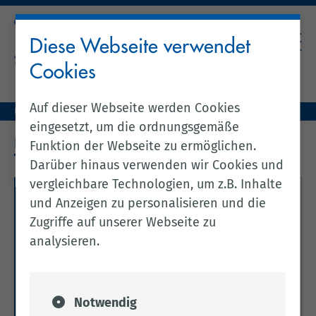
Diese Webseite verwendet
Cookies
Auf dieser Webseite werden Cookies
Unser Landkreis
Kreis & Politik
Kreisrecht & Finanzen
eingesetzt, um die ordnungsgemäße
KREISRECHT & FINANZEN
Funktion der Webseite zu ermöglichen.
Darüber hinaus verwenden wir Cookies und
vergleichbare Technologien, um z.B. Inhalte
Kreisrecht
und Anzeigen zu personalisieren und die
Zugriffe auf unserer Webseite zu
Hier bekommen Sie einen umfassenden Einblick
analysieren.
in das geltende Kreisrecht des Landkreises
Cloppenburg mit allen relevanten Satzungen,
Verordnungen und sonstigen Regelungen.
Notwendig
Weitere Informationen