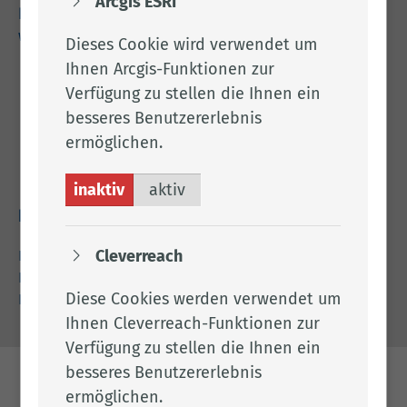
Arcgis ESRI
kreishaus@lkclp.de
www.lkclp.de
Dieses Cookie wird verwendet um
Ihnen Arcgis-Funktionen zur
Adresse
Verfügung zu stellen die Ihnen ein
besseres Benutzererlebnis
Landkreis Cloppenburg
ermöglichen.
Eschstr. 29
49661 Cloppenburg
inaktiv
aktiv
Rechtliches
Cleverreach
Impressum
Datenschutz
Diese Cookies werden verwendet um
Barrierefreiheit
Ihnen Cleverreach-Funktionen zur
Verfügung zu stellen die Ihnen ein
besseres Benutzererlebnis
ermöglichen.