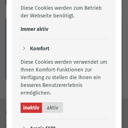
Diese Cookies werden zum Betrieb
der Webseite benötigt.
Finanzen
Immer aktiv
Hier finden Sie die aktuelle Haushaltssatzung des
Landkreises Cloppenburg, die Haushaltspläne für
Komfort
die vergangenen Jahre sowie Informationen zur
Bankverbindung des Landkreises Cloppenburg.
Diese Cookies werden verwendet um
Ihnen Komfort-Funktionen zur
Weitere Informationen
Verfügung zu stellen die Ihnen ein
besseres Benutzererlebnis
ermöglichen.
inaktiv
aktiv
Kontakt
04471 15 0