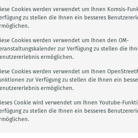
iese Cookies werden verwendet um Ihnen Komsis-Funk
erfügung zu stellen die Ihnen ein besseres Benutzererl
rmöglichen.
iese Cookies werden verwendet um Ihnen den OM-
eranstaltungskalender zur Verfügung zu stellen die Ihn
enutzererlebnis ermöglichen.
iese Cookies werden verwendet um Ihnen OpenStreet
Adresse
Rechtli
unktionen zur Verfügung zu stellen die Ihnen ein besse
enutzererlebnis ermöglichen.
Landkreis Cloppenburg
Impres
kclp.de
Eschstr. 29
Datens
ieses Cookie wird verwendet um Ihnen Youtube-Funkt
e
49661 Cloppenburg
Barrier
erfügung zu stellen die Ihnen ein besseres Benutzererl
rmöglichen.