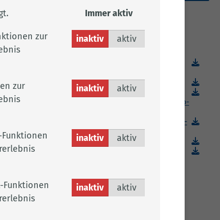
t.
Immer aktiv
ktionen zur
Downloads
inaktiv
aktiv
ebnis
An­mel­de­for­mu­lar - rund um den 8.
März 2026
Fly­er - rund um den 8. März 2026
en zur
inaktiv
aktiv
So ging es los - Bun­des­wei­te Kurz­vor­
ebnis
stel­lung der Re­gi­on OM im Ak­ti­ons­pro­
gramm
Work­shops & An­ge­bo­te Men­to­ring­pro­
gramm
-Funktionen
inaktiv
aktiv
El­tern­rat 2021
rerlebnis
To­ben im Prin­zes­sin­nen­kleid
-Funktionen
inaktiv
aktiv
rerlebnis
Links