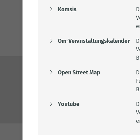
Komsis
D
V
e
Om-Veranstaltungskalender
D
V
B
Open Street Map
D
Kontakt
F
04471 15 0
B
kreishaus@l
Youtube
D
www.lkclp.d
V
e