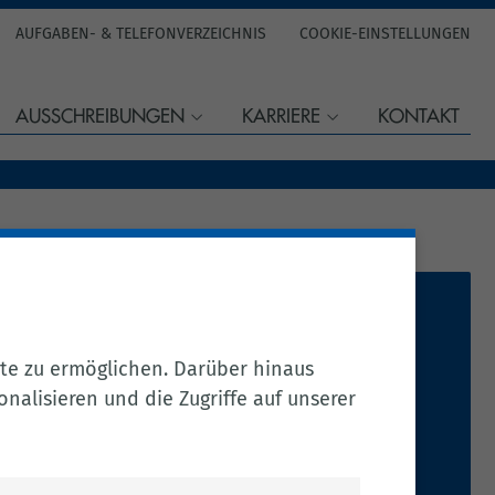
AUFGABEN- & TELEFONVERZEICHNIS
COOKIE-EINSTELLUNGEN
AUSSCHREIBUNGEN
KARRIERE
KONTAKT
Frau Feld­haus
te zu ermöglichen. Darüber hinaus
Tel.:
04471 15 171
nalisieren und die Zugriffe auf unserer
Fax: 04471 85 697
Per E-Mail kontaktieren
S.01