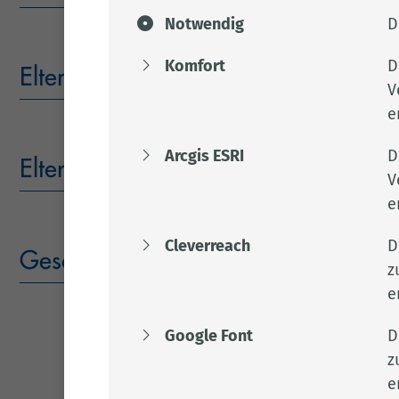
Notwendig
D
Komfort
D
ElternRat
V
e
Arcgis ESRI
D
Elterntalk
V
e
Cleverreach
D
Geschlechtersensible Pädagogik in 
z
e
Google Font
D
z
e