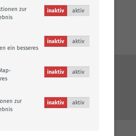
ElternTalk Niedersachsen
tionen zur
inaktiv
aktiv
ebnis
inaktiv
aktiv
en ein besseres
Map-
inaktiv
aktiv
ches
res
sum
chutz
ionen zur
efreiheit
inaktiv
aktiv
ebnis