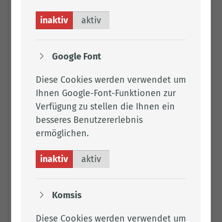
Tel.:
04471 15 218
Fax: 04471 15 337
inaktiv
aktiv
Per E-Mail kontaktieren
2.045
Google Font
Diese Cookies werden verwendet um
Ihnen Google-Font-Funktionen zur
Downloads
Verfügung zu stellen die Ihnen ein
besseres Benutzererlebnis
Ju­gend­schutz - Das Ju­gend­schutz­ge­setz 2021
For­mu­lar - Er­zie­hungs­be­auf­tra­gung 08/2023
ermöglichen.
inaktiv
aktiv
Links
Komsis
Das Leben mit FASD
Diese Cookies werden verwendet um