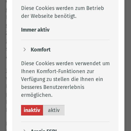
Chancen von Kindern und Jugendlichen auf eine
Diese Cookies werden zum Betrieb
gesunde Entwicklung zu sichern und ihre
der Webseite benötigt.
Erziehung zu einer eigenverantwortlichen und
gemeinschaftsfähigen Persönlichkeit zu fördern.
Immer aktiv
Ziel des Jugendschutzes ist es, Kinder und
Jugendliche vor Gefährdungen zu schützen und
sie zu stärken gegenüber Beeinträchtigungen
Komfort
aller Art (§ 14 SGB VIII).
Diese Cookies werden verwendet um
Jugendschutz soll als Leistung verstanden
Ihnen Komfort-Funktionen zur
werden, welche die Eltern bei ihren
Verfügung zu stellen die Ihnen ein
Erziehungsaufgaben präventiv (d.h. bevor etwas
besseres Benutzererlebnis
passiert ist) unterstützt und dazu beiträgt, die
ermöglichen.
Entwicklung des Kindes zu fördern und vor
Beeinträchtigungen zu schützen.
inaktiv
aktiv
Das Jugendschutzgesetz richtete sich an