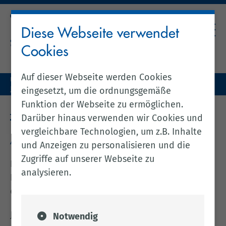
Diese Webseite verwendet
Cookies
Auf dieser Webseite werden Cookies
Unser Landkreis
Jugend & Familie
Kreisjugendpflege
Jugendschutz
eingesetzt, um die ordnungsgemäße
Funktion der Webseite zu ermöglichen.
JUGENDSCHUTZ
Darüber hinaus verwenden wir Cookies und
vergleichbare Technologien, um z.B. Inhalte
Allgemeine Infos
und Anzeigen zu personalisieren und die
Zugriffe auf unserer Webseite zu
Eine der Aufgaben der Kreisjugendpflege im
analysieren.
Landkreis Cloppenburg ist der Jugendschutz in
der Öffentlichkeit.
Jugendschutz hat die Aufgabe, die Rechte und
Notwendig