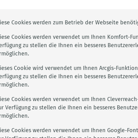
gliederung
bildungs- und
iese Cookies werden zum Betrieb der Webseite benötig
aus einer Hand, setzt Eingliederungsinstrumente
eiligten vor Ort.
iese Cookies werden verwendet um Ihnen Komfort-Fun
erfügung zu stellen die Ihnen ein besseres Benutzererl
e beim Aufbau ihrer beruflichen Perspektive
rmöglichen.
ner Ausbildung oder Arbeit sind.
ieses Cookie wird verwendet um Ihnen Arcgis-Funktion
erfügung zu stellen die Ihnen ein besseres Benutzererl
rmöglichen.
beitslosigkeit
bildenden Schulen
iese Cookies werden verwendet um Ihnen Cleverreach
osengeld
ur Verfügung zu stellen die Ihnen ein besseres Benutze
ozialarbeit
rmöglichen.
iese Cookies werden verwendet um Ihnen Google-Font
Cloppenburg das Caritas-Sozialwerk mit der Durchführu