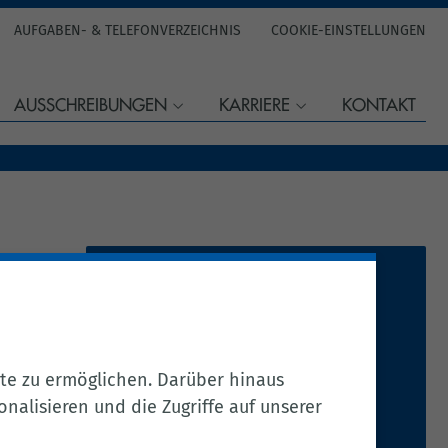
AUFGABEN- & TELEFONVERZEICHNIS
COOKIE-EINSTELLUNGEN
AUSSCHREIBUNGEN
KARRIERE
KONTAKT
Frau Bul­ler­mann
Tel.:
04471 15 221
Fax: 04471 15 337
te zu ermöglichen. Darüber hinaus
Per E-Mail kontaktieren
nalisieren und die Zugriffe auf unserer
2.017