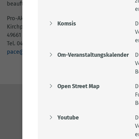
z
beauftragt, welches unter folgender Adresse zu erre
e
Pro-Aktiv-Center für den Landkreis Cloppenburg
Komsis
D
Kirchplatz 1
V
49661 Cloppenburg
e
Tel. 04471 70 45 0
pace@caritas-sozialwerk.de
Om-Veranstaltungskalender
D
V
B
Open Street Map
D
F
B
Kontakt
04471 15 0
Youtube
D
kreishaus@l
V
www.lkclp.d
e