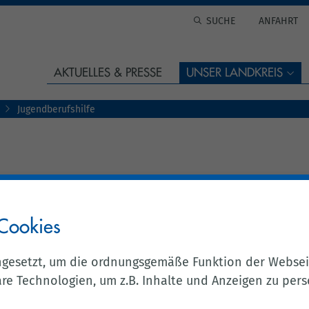
ANFAHRT
AKTUELLES & PRESSE
UNSER LANDKREIS
Jugendberufshilfe
Cookies
 Cloppenburg (PACE)
ngesetzt, um die ordnungsgemäße Funktion der Websei
n fördern
e Technologien, um z.B. Inhalte und Anzeigen zu perso
osigkeit zu