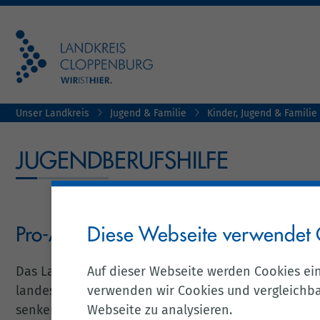
Unser Landkreis
Jugend & Familie
Kinder, Jugend & Familie
JUGENDBERUFSHILFE
Diese Webseite verwendet 
Pro-Aktiv-Center für den Landkreis
Auf dieser Webseite werden Cookies ei
Das Land Niedersachsen und die Europäische Unio
verwenden wir Cookies und vergleichbar
landesweit Pro-Aktiv-Centren um die Jugendarbeitsl
Webseite zu analysieren.
senken.