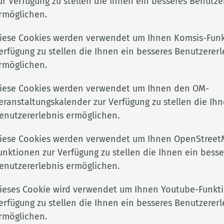
ur Verfügung zu stellen die Ihnen ein besseres Benutze
ichen ist:
rmöglichen.
iese Cookies werden verwendet um Ihnen Komsis-Funk
erfügung zu stellen die Ihnen ein besseres Benutzererl
rmöglichen.
iese Cookies werden verwendet um Ihnen den OM-
eranstaltungskalender zur Verfügung zu stellen die Ihn
enutzererlebnis ermöglichen.
iese Cookies werden verwendet um Ihnen OpenStreet
unktionen zur Verfügung zu stellen die Ihnen ein besse
enutzererlebnis ermöglichen.
Adresse
Rechtli
Landkreis Cloppenburg
Impres
ieses Cookie wird verwendet um Ihnen Youtube-Funkt
kclp.de
Eschstr. 29
Datens
erfügung zu stellen die Ihnen ein besseres Benutzererl
e
49661 Cloppenburg
Barrier
rmöglichen.