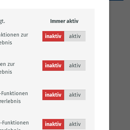
t.
Immer aktiv
Links
ktionen zur
inaktiv
aktiv
Caritas-Sozialwerk Pro-Aktiv-Center
ebnis
en zur
inaktiv
aktiv
ebnis
-Funktionen
inaktiv
aktiv
rerlebnis
-Funktionen
inaktiv
aktiv
ng