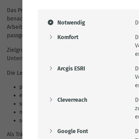
Das Pro-Aktiv-Center steht für eine dauerhafte Ein
benachteiligter junger Menschen in den ersten Aus
Notwendig
D
Arbeitsmarkt. Es bietet individuelle Unterstützung 
passgenau ein und fördert die Kooperation aller Bet
Komfort
D
V
Zielgruppe sind junge Menschen unter 27 Jahren, di
e
Unterstützung benötigen und auf der Suche nach ei
Arcgis ESRI
D
Die Leistungen des Pro-Aktiv-Center umfassen:
V
e
präventive Hilfen zur Vermeidung von Jugendar
enge Kooperation mit allgemeinen und berufs
Cleverreach
D
sofortige Alternativen zum Bezug von Arbeitsl
z
niedrigschwellige Angebote und aufsuchende S
e
sozialpädagogisch orientierte Einzelfallhilfen
Google Font
D
Als Träger des Pro-Aktiv-Center hat der Landkreis 