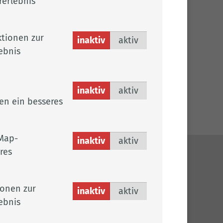
rerlebnis
tionen zur
inaktiv
aktiv
ebnis
inaktiv
aktiv
en ein besseres
Map-
inaktiv
aktiv
res
ches
sum
ionen zur
inaktiv
aktiv
chutz
ebnis
efreiheit