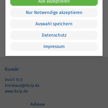
Alle akzeptieren
Podcast "Pflegefamilien in Deutschland'"
Nur Notwendige akzeptieren
Podcast "Verantwortung und Chance -
Pflegefamilien im Landkreis Cloppenburg"
Auswahl speichern
"Zeit, die prägt“ Kampagne des
Bundesfamilienministeriums
Datenschutz
Impressum
Kontakt
04471 15 0
kreishaus@lkclp.de
www.lkclp.de
Adresse