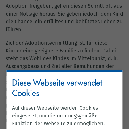
Adoption freigeben, gehen diesen Schritt oft aus
einer Notlage heraus. Sie geben jedoch dem Kind
die Chance, ein erfülltes und behütetes Leben zu
führen.
Ziel der Adoptionsvermittlung ist, für diese
Kinder eine geeignete Familie zu finden. Dabei
steht das Wohl des Kindes im Mittelpunkt, d. h.
Ausgangsbasis und Ziel aller Bemühungen der
Fachkräfte in den Adoptionsvermittlungsstellen
sind das Kind und die Wahrung seiner
Diese Webseite verwendet
Bedürfnisse. Aufgabe der Vermittlungsstelle ist
Cookies
es, die Kinder zu den für sie am besten
geeigneten Adoptionsbewerbern zu vermitteln.
Auf dieser Webseite werden Cookies
Die Adoptionsbewerber haben keinen
eingesetzt, um die ordnungsgemäße
Rechtsanspruch auf Vermittlung eines Kindes.
Funktion der Webseite zu ermöglichen.