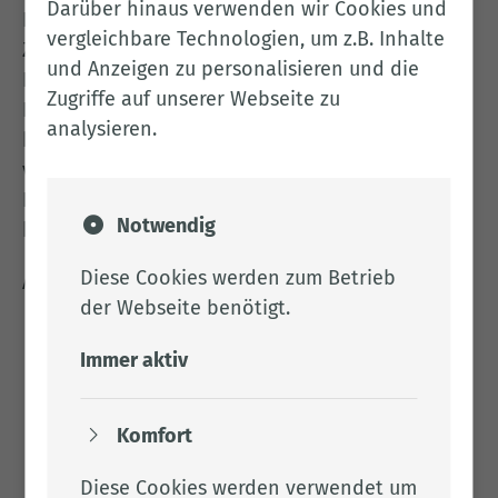
Darüber hinaus verwenden wir Cookies und
Die Adoption soll dem Kind Geborgenheit und
vergleichbare Technologien, um z.B. Inhalte
Zuwendung unter Achtung der eigenen
und Anzeigen zu personalisieren und die
Biographie in einer neuen Familie geben. Seine
Zugriffe auf unserer Webseite zu
Lebensbedingungen sollen sich im Vergleich zur
analysieren.
bisherigen Situation durch die Annahme so
verbessern, dass eine stabile und positive
Persönlichkeitsentwicklung erwartet werden
Notwendig
kann.
Diese Cookies werden zum Betrieb
Aufgaben der Adoptionsvermittlungsstelle:
der Webseite benötigt.
Beratung von Eltern, die ein Kind zur
Immer aktiv
Adoption freigeben möchten
Beratung und Vorbereitung von Paaren, die
ein Kind zur Adoption aufnehmen möchten
Komfort
Vermittlung, Begleitung und Beratung im
Adoptionsprozess
Diese Cookies werden verwendet um