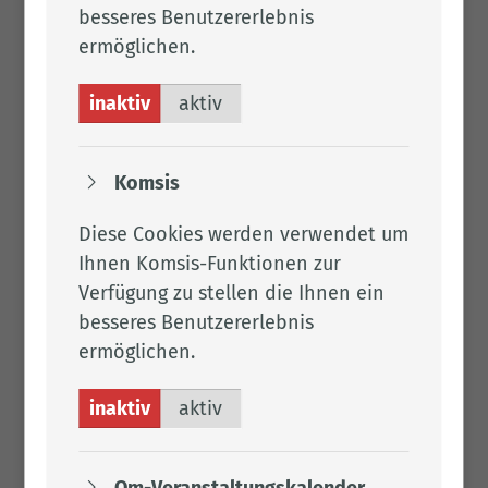
besseres Benutzererlebnis
ermöglichen.
Frau Ken­ning
inaktiv
aktiv
Tel.:
04471 15 708
Komsis
Fax: 04471 15 337
Per E-Mail kontaktieren
Diese Cookies werden verwendet um
4.009
Ihnen Komsis-Funktionen zur
Verfügung zu stellen die Ihnen ein
besseres Benutzererlebnis
ermöglichen.
Frau Leh­mann
inaktiv
aktiv
Tel.:
04471 15 291
Fax: 04471 15 337
Per E-Mail kontaktieren
Om-Veranstaltungskalender