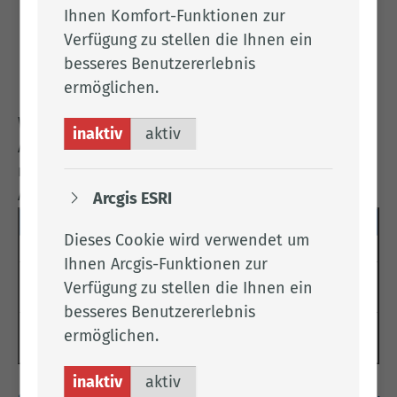
Beratung und Unterstützung von
Ihnen Komfort-Funktionen zur
minderjährigen und erwachsenen
Verfügung zu stellen die Ihnen ein
Adoptierten bei der Suche nach ihrer
besseres Benutzererlebnis
Herkunft
ermöglichen.
Weitere Informationen erhalten Sie bei Ihrer
inaktiv
aktiv
Ansprechperson. Die Zuständigkeit richtet sich
nach Wohnort des Kindes. Ihre
Ansprechpersonen sind:
Arcgis ESRI
Ansprechperson
Wohnort
Dieses Cookie wird verwendet um
Frau Mensing
Emstek, Garrel, Saterland
Ihnen Arcgis-Funktionen zur
Barßel, Bösel, Cloppenburg,
Frau Penning
Verfügung zu stellen die Ihnen ein
Essen, Lindern, Löningen
besseres Benutzererlebnis
Cappeln, Friesoythe, Lastrup,
ermöglichen.
Frau Kenning
Molbergen
inaktiv
aktiv