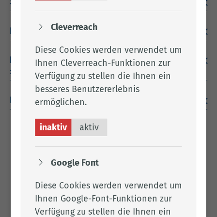
Stiefkindadoption
Cleverreach
Pflegekinderwesen - Pflegefamilien
Diese Cookies werden verwendet um
Der Weg Pflegefamilie im Landkreis Cloppenburg
Ihnen Cleverreach-Funktionen zur
zu werden
Verfügung zu stellen die Ihnen ein
besseres Benutzererlebnis
Podcast 'Pflegefamilien in Deutschland'
ermöglichen.
inaktiv
aktiv
Frau Bom­ke
Google Font
Tel.:
04471 15 476
Fax: 04471 15 337
Diese Cookies werden verwendet um
Per E-Mail kontaktieren
Ihnen Google-Font-Funktionen zur
4.010
Verfügung zu stellen die Ihnen ein