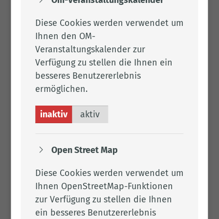
4.010
Diese Cookies werden verwendet um
Ihnen den OM-
Veranstaltungskalender zur
Frau Men­sing
Verfügung zu stellen die Ihnen ein
besseres Benutzererlebnis
Tel.:
04471 15 751
ermöglichen.
Fax: 04471 15 337
inaktiv
aktiv
Per E-Mail kontaktieren
4.009
Open Street Map
Diese Cookies werden verwendet um
Frau Pen­ning
Ihnen OpenStreetMap-Funktionen
zur Verfügung zu stellen die Ihnen
Tel.:
04471 15 314
ein besseres Benutzererlebnis