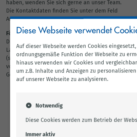
haben, wenden Sie sich gerne an unser Team.
Die Kontaktdaten finden Sie unter dem Feld
Ansprechpartner.
Diese Webseite verwendet Cooki
Förderung
Diese Projekte sind Bestandteil des
Auf dieser Webseite werden Cookies eingesetzt,
Landesprogramms „Familien in Niedersachsen“
ordnungsgemäße Funktion der Webseite zu erm
(siehe auch Link auf dieser Seite) und werden
hinaus verwenden wir Cookies und vergleichbar
vom Niedersächsischen Ministerium für Soziales,
um z.B. Inhalte und Anzeigen zu personalisieren
Gesundheit und Gleichstellung gefördert.
auf unserer Webseite zu analysieren.
KLICK CLACK UND NEUERDENBÜRGERBESUCHE
ZUSTÄNDIG FÜR BARSSEL, SATERLAND, FRIESOYTHE ( O
Notwendig
T MARKHAUSEN, GEHLENBERG, NEUVREES UND T
HÜLE)
Diese Cookies werden zum Betrieb der Webs
Frau Dir­kes
Immer aktiv