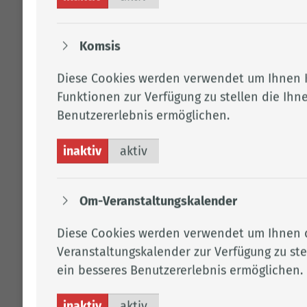
CLOPPENBURG
Frau Wes­ten­dorf
Komsis
Tel.:
04471 15 502
Diese Cookies werden verwendet um Ihnen 
Mobil:
0173 2485039
Funktionen zur Verfügung zu stellen die Ihn
Fax: 04471 15 330
Benutzererlebnis ermöglichen.
Per E-Mail kontaktieren
0.032
inaktiv
aktiv
Om-Veranstaltungskalender
Downloads
Diese Cookies werden verwendet um Ihnen
Klick Clack: Fly­er „Fa­mi­li­en mit Zu­kunft“
Veranstaltungskalender zur Verfügung zu ste
Klick Clack: Fly­er "Spie­len und för­dern"
ein besseres Benutzererlebnis ermöglichen.
Fly­er - "Rund um die Ge­burt"
inaktiv
aktiv