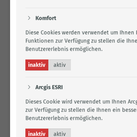
Tel.:
0173 2485037
Fax: 04471 15 330
Komfort
Per E-Mail kontaktieren
F.59
Diese Cookies werden verwendet um Ihnen 
Funktionen zur Verfügung zu stellen die Ihn
Benutzererlebnis ermöglichen.
KLICK CLACK UND NEUERDENBÜRGERBESUCHE
inaktiv
aktiv
ZUSTÄNDIG FÜR ESSEN, LASTRUP, LINDERN UND
LÖNINGEN
Ul­ri­ke Ken­kel
Arcgis ESRI
Eschstraße 29, 49661 Cloppenburg
Dieses Cookie wird verwendet um Ihnen Arc
zur Verfügung zu stellen die Ihnen ein besse
Tel.:
0152 01887561
Benutzererlebnis ermöglichen.
Fax: 04471 15 330
Per E-Mail kontaktieren
inaktiv
aktiv
0.025