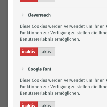
Cleverreach
KLICK CLACK ZUSTÄNDIG FÜR BÖSEL, GARREL,
Diese Cookies werden verwendet um Ihnen 
MOLBERGEN, FRIESOYTHE (OT KAMPE,
Funktionen zur Verfügung zu stellen die Ihn
EDEWECHTERDAMM, ALTENOYTHE)
Benutzererlebnis ermöglichen.
Frau Tho­len
inaktiv
aktiv
Tel.:
0152 08969715
Fax: 04471 15 330
Per E-Mail kontaktieren
Google Font
F.59
Diese Cookies werden verwendet um Ihnen 
Funktionen zur Verfügung zu stellen die Ihn
Benutzererlebnis ermöglichen.
KLICK CLACK UND NEUERDENBÜRGERBESUCHE
ZUSTÄNDIG FÜR CAPPELN, EMSTEK UND
inaktiv
aktiv