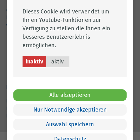
04471 15 0
Dieses Cookie wird verwendet um
kreishaus@lkclp.de
Ihnen Youtube-Funktionen zur
www.lkclp.de
Verfügung zu stellen die Ihnen ein
besseres Benutzererlebnis
Adresse
ermöglichen.
Landkreis Cloppenburg
inaktiv
aktiv
Eschstr. 29
49661 Cloppenburg
Rechtliches
Alle akzeptieren
Impressum
Datenschutz
Nur Notwendige akzeptieren
Barrierefreiheit
Auswahl speichern
Datenschutz