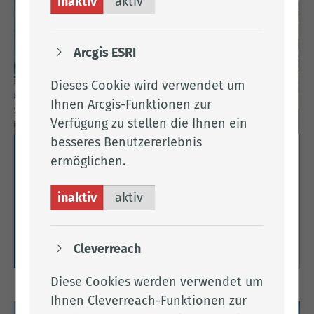
inaktiv
aktiv
Arcgis ESRI
Dieses Cookie wird verwendet um
Ihnen Arcgis-Funktionen zur
Verfügung zu stellen die Ihnen ein
besseres Benutzererlebnis
Erholungsgebiet Barßel & Saterland
ermöglichen.
Hier finden Sie Informationen zum
inaktiv
aktiv
Erholungsgebiet Barßel-Saterland im Norden des
Landkreises.
Weitere Informationen
Cleverreach
Diese Cookies werden verwendet um
Ihnen Cleverreach-Funktionen zur