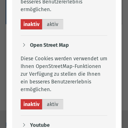
besseres Benutzererlebnis
Landkreises.
ermöglichen.
Weitere Informationen
inaktiv
aktiv
Frau Rob­ke
Open Street Map
Diese Cookies werden verwendet um
Tel.:
04471 15 405
Ihnen OpenStreetMap-Funktionen
Fax: 04471 7903
zur Verfügung zu stellen die Ihnen
Per E-Mail kontaktieren
ein besseres Benutzererlebnis
C.11
ermöglichen.
inaktiv
aktiv
Youtube
Kontakt