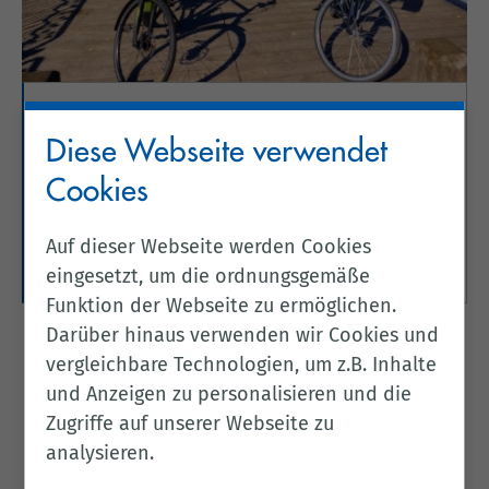
Radfahren im Landkreis
Diese Webseite verwendet
Cloppenburg
Cookies
Hier finden Sie alle Informationen zum Thema
Radfahren im Landkreis Cloppenburg.
Auf dieser Webseite werden Cookies
Weitere Informationen
eingesetzt, um die ordnungsgemäße
Funktion der Webseite zu ermöglichen.
Darüber hinaus verwenden wir Cookies und
vergleichbare Technologien, um z.B. Inhalte
und Anzeigen zu personalisieren und die
Zugriffe auf unserer Webseite zu
analysieren.