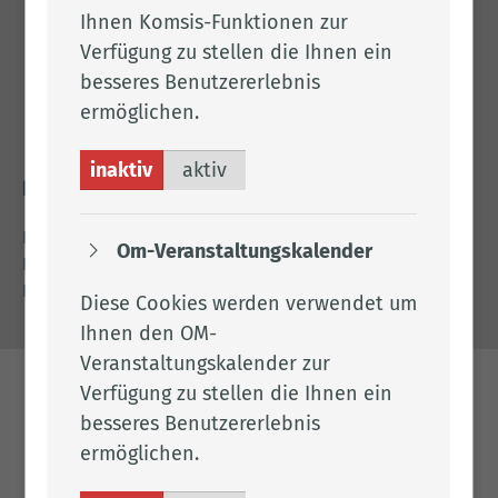
Ihnen Komsis-Funktionen zur
Adresse
Verfügung zu stellen die Ihnen ein
Landkreis Cloppenburg
besseres Benutzererlebnis
Eschstr. 29
ermöglichen.
49661 Cloppenburg
inaktiv
aktiv
Rechtliches
Impressum
Om-Veranstaltungskalender
Datenschutz
Barrierefreiheit
Diese Cookies werden verwendet um
Ihnen den OM-
Veranstaltungskalender zur
Verfügung zu stellen die Ihnen ein
besseres Benutzererlebnis
ermöglichen.