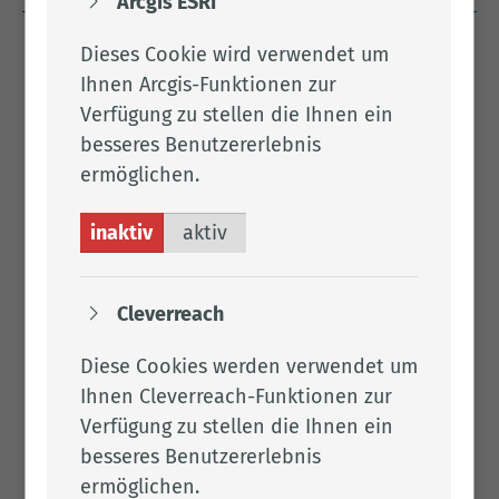
Arcgis ESRI
Dieses Cookie wird verwendet um
Frau Krü­ßel
Ihnen Arcgis-Funktionen zur
Verfügung zu stellen die Ihnen ein
Tel.:
besseres Benutzererlebnis
04471 15 390
Fax: 04471 85 697
ermöglichen.
Per E-Mail kontaktieren
inaktiv
aktiv
S.05
Cleverreach
Frau Pund­sack
Diese Cookies werden verwendet um
Ihnen Cleverreach-Funktionen zur
Tel.:
04471 15 389
Verfügung zu stellen die Ihnen ein
Fax: 04471 85 697
besseres Benutzererlebnis
Per E-Mail kontaktieren
ermöglichen.