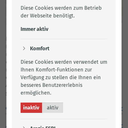
Diese Cookies werden zum Betrieb
der Webseite benötigt.
Immer aktiv
Im Zuge der neuen generalistischen
Pflegeausbildung kommt auf Praxisanleitende
Komfort
mehr Verantwortung zu. Zudem wird aber auch
der Mehraufwand durch den Ausbildungsfond
Diese Cookies werden verwendet um
refinanziert. Somit stehen den Praxisanleitenden
Ihnen Komfort-Funktionen zur
eine zusätzliche Vergütung und eine zusätzliche
Verfügung zu stellen die Ihnen ein
Arbeitszeit zur Verfügung, um ihren Aufgaben
besseres Benutzererlebnis
gerecht werden zu können.
ermöglichen.
inaktiv
aktiv
Qualifikation
Aufgaben