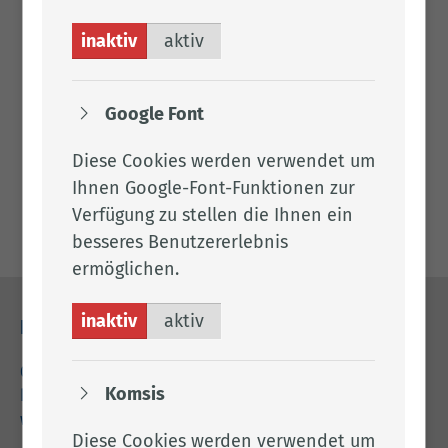
S.05
inaktiv
aktiv
Google Font
Downloads
Diese Cookies werden verwendet um
Ar­beits­hil­fe zur Ent­wick­lung von Ar­beits- und
Lern­auf­ga­ben
Ihnen Google-Font-Funktionen zur
Verfügung zu stellen die Ihnen ein
besseres Benutzererlebnis
ermöglichen.
inaktiv
aktiv
Kontakt
04471 15 0
Komsis
kreishaus@lkclp.de
www.lkclp.de
Diese Cookies werden verwendet um