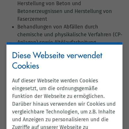
Herstellung von Beton und
Betonerzeugnissen und Herstellung von
Faserzement
Behandlungen von Abfällen durch
chemische und physikalische Verfahren (CP-
Anlagen) sowie Altölaufarbeitung
Herstellung von Papier und Pappe
Diese Webseite verwendet
Eisen- und Stahlerzeugung (hier wird
Cookies
insbesondere auf die kontinuierliche
Oberflächenveredlung von Halbzeug und
Auf dieser Webseite werden Cookies
Halbfertigerzeugnissen aus Stahl)
eingesetzt, um die ordnungsgemäße
Wasseraufbereitung, Kühlsysteme,
Funktion der Webseite zu ermöglichen.
Dampferzeugung
Darüber hinaus verwenden wir Cookies und
Verarbeitung von Kautschuk und Latizes,
vergleichbare Technologien, um z.B. Inhalte
Herstellung und Verarbeitung von Gummi
und Anzeigen zu personalisieren und die
Wäsche von Abgasen aus der Verbrennung
Zugriffe auf unserer Webseite zu
von Abfällen