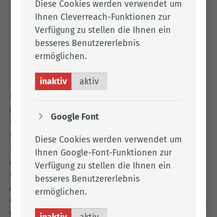
Diese Cookies werden verwendet um
verunreinigten Textilien, Teppichen, Matten
Ihnen Cleverreach-Funktionen zur
und Vliesen in Betrieben und öffentlichen
Verfügung zu stellen die Ihnen ein
Einrichtungen stammt
besseres Benutzererlebnis
Herstellung von Druckformen,
ermöglichen.
Druckerzeugnissen und grafischen
Erzeugnissen
inaktiv
aktiv
Die Genehmigung zur Einleitung in öffentliche
Abwasseranlagen können Sie für Anlagen im
Google Font
Kreisgebiet, mit Ausnahme der Stadt
Cloppenburg und der Stadt Friesoythe beim
Diese Cookies werden verwendet um
Landkreis Cloppenburg, Amt für Wasser- und
Ihnen Google-Font-Funktionen zur
Abfallwirtschaft, Eschstraße 29, 49661
Verfügung zu stellen die Ihnen ein
Cloppenburg beantragen. Antragsteller, deren
besseres Benutzererlebnis
Anlagen sich auf dem Gebiet der Stadt
ermöglichen.
Cloppenburg oder der Stadt Friesoythe befinden,
wenden sich bitte direkt an die zuständige
inaktiv
aktiv