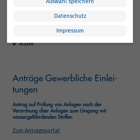
Auswahl speichern
Frau Keiss
Datenschutz
Tel.:
04471 15 583
Fax: 04471 15 406
Impressum
Per E-Mail kontaktieren
A.206
An­trä­ge Ge­werb­li­che Ein­lei­
tun­gen
Antrag auf Prüfung von Anlagen nach der
Verordnung über Anlagen zum Umgang mit
wassergefährdenden Stoffen
Zum Antragsportal