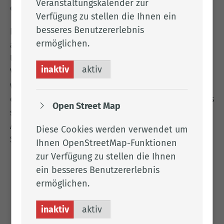
Veranstaltungskalender zur
ordnungsgemäße Befüllen.
Verfügung zu stellen die Ihnen ein
besseres Benutzererlebnis
Heizöllagertanks mit einem Volumen von mehr
ermöglichen.
als 1.000 Litern sind vor ihrer Aufstellung der
Unteren Wasserbehörde zu melden (anzuzeigen).
inaktiv
aktiv
Vor ihrer Inbetriebnahme und nach einer
wesentlichen Änderung ist der Lagerbehälter
durch Sachverständige zu prüfen. Darüber hinaus
Open Street Map
sind folgende Heizöltanks in regelmäßigen
Abständen (wiederkehrend) durch
Diese Cookies werden verwendet um
Sachverständige zu überwachen:
Ihnen OpenStreetMap-Funktionen
zur Verfügung zu stellen die Ihnen
Alle unterirdischen Anlagen (kein
ein besseres Benutzererlebnis
Kellertank) und Anlagenteile, die
ermöglichen.
unterirdisch (durchs Erdreich) verlaufen.
Oberirdische Anlagen mit mehr als 10.000
inaktiv
aktiv
Litern