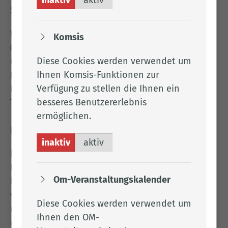
Stadtverwaltung.
Wird das Wasser in ein oberirdisches Gewässer
Komsis
(Bach, See; Fluss, Graben) eingeleitet oder in das
Diese Cookies werden verwendet um
Grundwasser, handelt es sich
nicht
um eine
Ihnen Komsis-Funktionen zur
Indirekteinleitung, sondern um eine
Verfügung zu stellen die Ihnen ein
Direkteinleitung. Weitere Informationen zum
besseres Benutzererlebnis
Thema Direkteinleitung finden Sie
hier
.
ermöglichen.
Heizöllagerung
inaktiv
aktiv
Heizöltanks lagern wassergefährdende Stoffe.
Daher haben Betreiber solcher Anlagen eine
Om-Veranstaltungskalender
besondere Verantwortung. Es gilt eine Vielzahl
von Betreiberpflichten zu beachten, wie z.B.
Diese Cookies werden verwendet um
regelmäßige Kontrollen der Anlage, die
Ihnen den OM-
dazugehörige Dokumentation, das