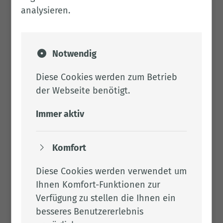
analysieren.
Herstellung von Kohlenwasserstoffen
Herstellung anorganischer Pigmente (Blei-
und Zinkpigmente, Cadmiumpigmente,
Lithopone, Zinksulfidpigmente und gefälltes
Notwendig
Bariumsulfat, Silikatische Füllstoffe,
Diese Cookies werden zum Betrieb
Eisenoxidpigmente, Chromoxidpigmente,
der Webseite benötigt.
Mischphasenpigmente, Pigment- und
Farbkörpermischungen und Fritten)
Immer aktiv
Textilherstellung, Textilveredlung
Nichteisenmetallherstellung (aus der
Herstellung und dem Gießen von Blei,
Komfort
Kupfer, Zink, Aluminium und der dabei
Diese Cookies werden verwendet um
anfallenden Nebenprodukte)
Ihnen Komfort-Funktionen zur
Metallbearbeitung, Metallverarbeitung
Verfügung zu stellen die Ihnen ein
Herstellung und Verarbeitung von Glas und
besseres Benutzererlebnis
künstlichen Mineralfasern