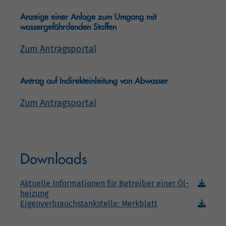
Anzeige einer Anlage zum Umgang mit
wassergefährdenden Stoffen
Zum Antragsportal
Antrag auf Indirekteinleitung von Abwasser
Zum Antragsportal
Downloads
Ak­tu­el­le In­for­ma­tio­nen für Be­trei­ber ei­ner Öl­
hei­zung
Ei­gen­ver­brauch­stank­stel­le: Merk­blatt