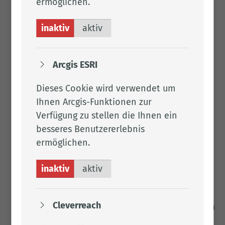
ermöglichen.
Alkalichloridelektrolyse
Herstellung vonChemiefasern, Folien und
inaktiv
aktiv
Schwammtuch nach dem Viskoseverfahren
sowie von Celluloseacetatfasern
Erdölverarbeitung
Arcgis ESRI
Steinkohleverkokung
Wäsche von Rauchgasen aus
Dieses Cookie wird verwendet um
Feuerungsanlagen
Ihnen Arcgis-Funktionen zur
Mineralölhaltiges Abwasser
Verfügung zu stellen die Ihnen ein
Zahnbehandlung (soweit Amalgam anfällt)
besseres Benutzererlebnis
Oberirdische Ablagerung von Abfällen)
ermöglichen.
Chemischreinigung
Fotografische Prozesse (Silberhalogenid-
inaktiv
aktiv
Fotografie)
Herstellung von Halbleiterbauelementen
Cleverreach
Wäschereien (soweit die Schadstofffracht im
Wesentlichen aus dem Waschen von