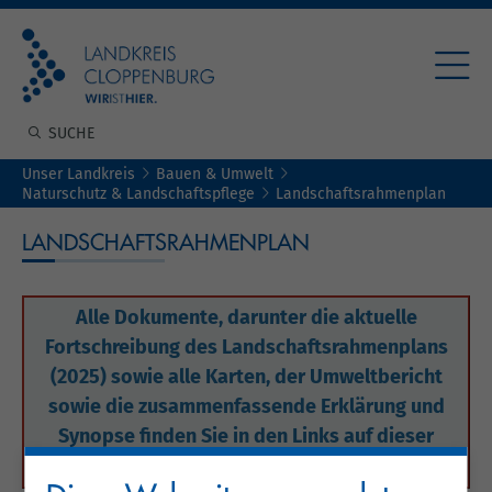
Unser Landkreis
Bauen & Umwelt
Naturschutz & Landschaftspflege
Landschaftsrahmenplan
LANDSCHAFTSRAHMENPLAN
Alle Dokumente, darunter die aktuelle
Fortschreibung des Landschaftsrahmenplans
(2025) sowie alle Karten, der Umweltbericht
sowie die zusammenfassende Erklärung und
Synopse finden Sie in den Links auf dieser
Seite.