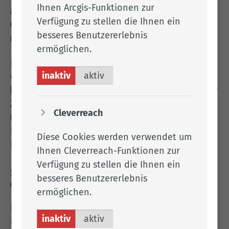
Ihnen Arcgis-Funktionen zur
Abgrenzung dient der LRP als
gutachterliche
Verfügung zu stellen die Ihnen ein
Grundlage
, hat jedoch
keinen
besseres Benutzererlebnis
rechtsverbindlichen Charakter
.
ermöglichen.
Für
Gemeinden, Verbände und Grundeigentümer
inaktiv
aktiv
ergeben sich aus dem Landschaftsrahmenplan
keine unmittelbar verpflichtenden Vorgaben oder
Zwänge
. Er stellt jedoch eine wichtige
Cleverreach
Planungsgrundlage
dar und liefert wertvolle
Hinweise für die nachhaltige Entwicklung von
Diese Cookies werden verwendet um
Natur und Landschaft.
Ihnen Cleverreach-Funktionen zur
Verfügung zu stellen die Ihnen ein
Strategische Umweltprüfung und Beteiligung der
besseres Benutzererlebnis
Öffentlichkeit
ermöglichen.
Im Zuge der Fortschreibung des
inaktiv
aktiv
Landschaftsrahmenplans wurde gemäß
§ 35