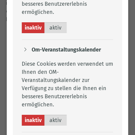
ist nun abgeschlossen
. Die
Bekanntmachung
besseres Benutzererlebnis
erfolgte im
Amtsblatt Nr. 21 / 2025
des
ermöglichen.
Landkreises Cloppenburg
.
inaktiv
aktiv
Herr Sto­cken­ho­fen
Om-Veranstaltungskalender
Tel.:
04471 15 367
Diese Cookies werden verwendet um
Fax: 04471 15 670
Ihnen den OM-
Per E-Mail kontaktieren
Veranstaltungskalender zur
A.104
Verfügung zu stellen die Ihnen ein
besseres Benutzererlebnis
ermöglichen.
Links
inaktiv
aktiv
Landschaftsrahmenplan