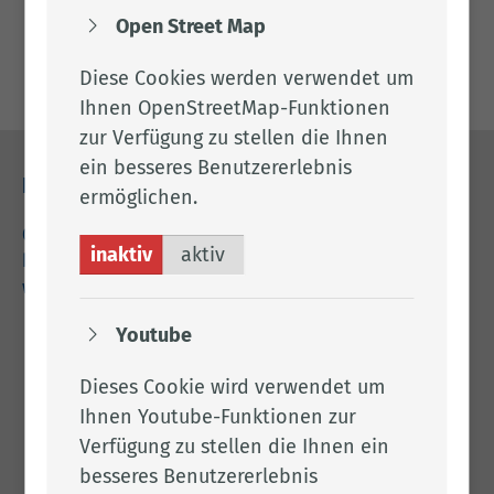
Open Street Map
Umweltbericht & Ergänzende Unterlagen
Diese Cookies werden verwendet um
Ihnen OpenStreetMap-Funktionen
zur Verfügung zu stellen die Ihnen
ein besseres Benutzererlebnis
Kontakt
ermöglichen.
04471 15 0
inaktiv
aktiv
kreishaus@lkclp.de
www.lkclp.de
Youtube
Adresse
Dieses Cookie wird verwendet um
Landkreis Cloppenburg
Ihnen Youtube-Funktionen zur
Eschstr. 29
Verfügung zu stellen die Ihnen ein
49661 Cloppenburg
besseres Benutzererlebnis