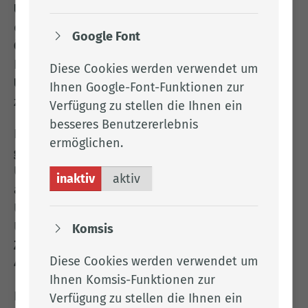
UVPG
eine
Strategische Umweltprüfung (SUP)
durchgeführt. Dabei wurden
Behörden und die
Google Font
Öffentlichkeit zur Stellungnahme
aufgefordert.
Der
Entwurf des Landschaftsrahmenplans, der
Diese Cookies werden verwendet um
Umweltbericht sowie alle Karten
standen online
Ihnen Google-Font-Funktionen zur
zur Einsicht bereit.
Verfügung zu stellen die Ihnen ein
besseres Benutzererlebnis
Die eingegangenen Stellungnahmen wurden
ermöglichen.
geprüft, abgewogen und in einer Synopse
der
Unteren Naturschutzbehörde dokumentiert. Die
inaktiv
aktiv
abschließende Bewertung der
Umweltauswirkungen sowie die
Überwachungsmaßnahmen wurden in der
Komsis
Zusammenfassenden Erklärung gemäß § 43 und §
Diese Cookies werden verwendet um
45 UVPG
festgehalten.
Ihnen Komsis-Funktionen zur
Die
Fortschreibung des Landschaftsrahmenplans
Verfügung zu stellen die Ihnen ein