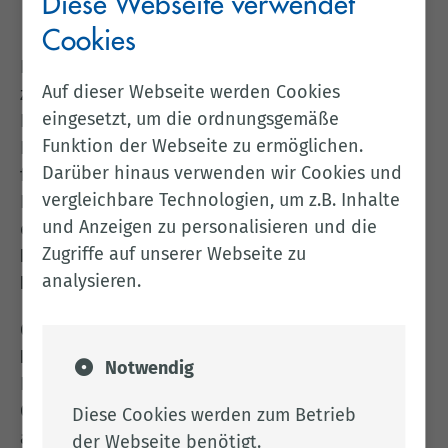
Diese Webseite verwendet
Cookies
Der
Landschaftsrahmenplan (LRP)
ist ein
Auf dieser Webseite werden Cookies
zentrales Fachgutachten des behördlichen
eingesetzt, um die ordnungsgemäße
Naturschutzes. Er dokumentiert den Zustand von
Funktion der Webseite zu ermöglichen.
Natur und Landschaft, bewertet diesen und
Darüber hinaus verwenden wir Cookies und
formuliert Maßnahmen zu deren Schutz,
vergleichbare Technologien, um z.B. Inhalte
Erhaltung und Entwicklung. Die darin
und Anzeigen zu personalisieren und die
enthaltenen Zielvorstellungen dienen als
Zugriffe auf unserer Webseite zu
Leitbild für zukünftige Planungen und
analysieren.
Entscheidungen
im Landkreis Cloppenburg.
Gemäß den Vorgaben des
Bundesnaturschutzgesetzes (BNatSchG)
ist der
Notwendig
Landkreis Cloppenburg verpflichtet, für sein
Gebiet einen Landschaftsrahmenplan
Diese Cookies werden zum Betrieb
aufzustellen und regelmäßig zu aktualisieren. Die
der Webseite benötigt.