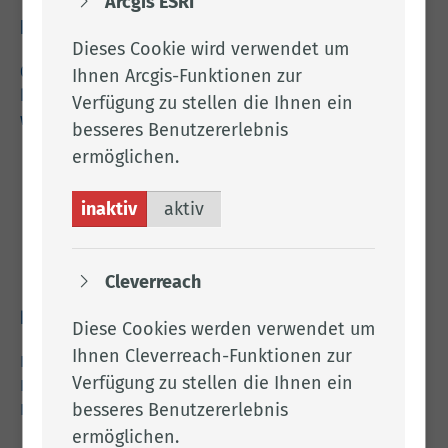
Arcgis ESRI
Kontakt
Dieses Cookie wird verwendet um
04471 15 0
Ihnen Arcgis-Funktionen zur
kreishaus@lkclp.de
Verfügung zu stellen die Ihnen ein
www.lkclp.de
besseres Benutzererlebnis
ermöglichen.
Adresse
inaktiv
aktiv
Landkreis Cloppenburg
Eschstr. 29
49661 Cloppenburg
Cleverreach
Rechtliches
Diese Cookies werden verwendet um
Ihnen Cleverreach-Funktionen zur
Impressum
Verfügung zu stellen die Ihnen ein
Datenschutz
besseres Benutzererlebnis
Barrierefreiheit
ermöglichen.