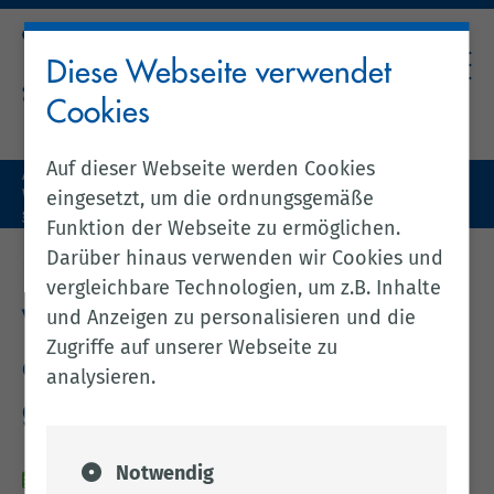
Diese Webseite verwendet
Cookies
Auf dieser Webseite werden Cookies
Aktuelles (zentral)
Wertstoffsammelstelle in Garrel am Freitag und Samstag
eingesetzt, um die ordnungsgemäße
geschlossen
Funktion der Webseite zu ermöglichen.
Darüber hinaus verwenden wir Cookies und
zurück zur vorherigen Seite
vergleichbare Technologien, um z.B. Inhalte
und Anzeigen zu personalisieren und die
Wertstoffsammelstelle in Garrel
Zugriffe auf unserer Webseite zu
am Freitag und Samstag
analysieren.
geschlossen
Notwendig
03.07.2026