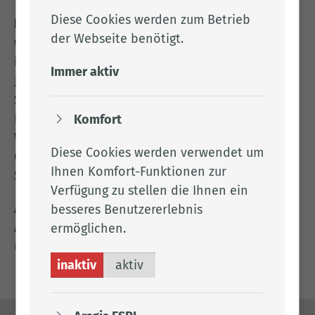
Diese Cookies werden zum Betrieb
Landkreis Cloppenburg –
Die Kreisverwaltung
der Webseite benötigt.
weist darauf hin, dass die Wertstoffsammelstelle
in Garrel am Freitag, 3. Juli, und am Samstag, 4.
Immer aktiv
Juli, aus personellen Gründen geschlossen ist.
Sofern erforderlich, können betroffene
Bürgerinnen und Bürger auf die
Komfort
Wertstoffsammelstellen benachbarter
Diese Cookies werden verwendet um
Gemeinden oder das Entsorgungszentrum
Ihnen Komfort-Funktionen zur
Stapelfeld ausweichen.
Verfügung zu stellen die Ihnen ein
Auskünfte zur Abfallentsorgung erteilt auch die
besseres Benutzererlebnis
Abfallberatung des Landkreises Cloppenburg
ermöglichen.
unter der Telefonnummer 04471/15 428.
inaktiv
aktiv