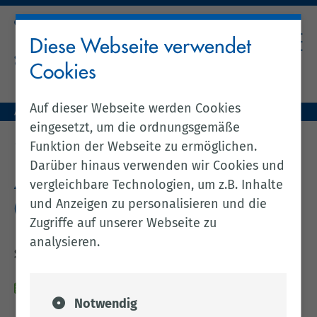
Diese Webseite verwendet
Cookies
Auf dieser Webseite werden Cookies
Aktuelles (zentral)
Amtsblatt Nr. 57/2026 vom 02.06.2026
eingesetzt, um die ordnungsgemäße
zurück zur vorherigen Seite
Funktion der Webseite zu ermöglichen.
Darüber hinaus verwenden wir Cookies und
Amtsblatt Nr. 57/2026 vom
vergleichbare Technologien, um z.B. Inhalte
und Anzeigen zu personalisieren und die
02.06.2026
Zugriffe auf unserer Webseite zu
analysieren.
Sitzung des Verkehrsausschusses am 09.06.2026
02.06.2026
Notwendig