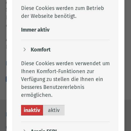
Am Dienstag, dem 09.06.2026, 17:00 Uhr, findet im
Diese Cookies werden zum Betrieb
Sitzungssaal 2 des Kreishauses in Cloppenburg,
der Webseite benötigt.
Eschstraße 29, 49661 Cloppenburg, eine Sitzung
des Verkehrsausschusses statt.
Immer aktiv
Alles Weitere entnehmen Sie bitte dem
beigefügten Anhang.
Komfort
Diese Cookies werden verwendet um
Downloads
Ihnen Komfort-Funktionen zur
Verfügung zu stellen die Ihnen ein
amts­blatt_­057_­2026-­06-­02.pdf (144.63 KB)
besseres Benutzererlebnis
ermöglichen.
inaktiv
aktiv
Kontakt
04471 15 0