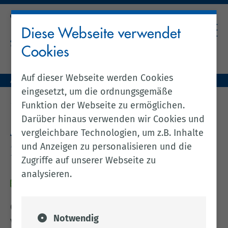
Diese Webseite verwendet
Cookies
Auf dieser Webseite werden Cookies
Aktuelles (zentral)
Amtsblatt Nr. 49 / 2025 vom 25.07.2025
eingesetzt, um die ordnungsgemäße
zurück zur vorherigen Seite
Funktion der Webseite zu ermöglichen.
Darüber hinaus verwenden wir Cookies und
Amtsblatt Nr. 49 / 2025 vom
vergleichbare Technologien, um z.B. Inhalte
und Anzeigen zu personalisieren und die
25.07.2025
Zugriffe auf unserer Webseite zu
analysieren.
25.07.2025
Genehmigung für die Errichtung und den Betrieb
Notwendig
von zwölf Windenergieanlagen nach dem