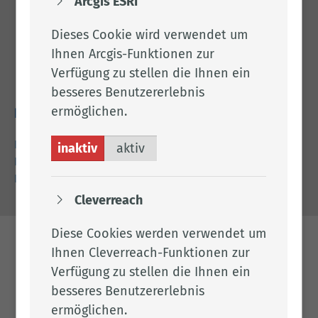
Arcgis ESRI
Adresse
Dieses Cookie wird verwendet um
Landkreis Cloppenburg
Ihnen Arcgis-Funktionen zur
Eschstr. 29
Verfügung zu stellen die Ihnen ein
49661 Cloppenburg
besseres Benutzererlebnis
ermöglichen.
Rechtliches
Impressum
inaktiv
aktiv
Datenschutz
Barrierefreiheit
Cleverreach
Diese Cookies werden verwendet um
Ihnen Cleverreach-Funktionen zur
Verfügung zu stellen die Ihnen ein
besseres Benutzererlebnis
ermöglichen.