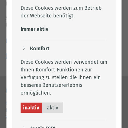
Bundes-Immissionsschutzgesetz (BImSchG)
Diese Cookies werden zum Betrieb
der Webseite benötigt.
Alles weitere entnehmen Sie bitte dem
beigefügten Anhang.
Immer aktiv
Downloads
Komfort
amts­blatt_­049_­2025-­07-­25.pdf (171.75 KB)
Diese Cookies werden verwendet um
Ihnen Komfort-Funktionen zur
Verfügung zu stellen die Ihnen ein
besseres Benutzererlebnis
Kontakt
ermöglichen.
04471 15 0
inaktiv
aktiv
kreishaus@lkclp.de
www.lkclp.de