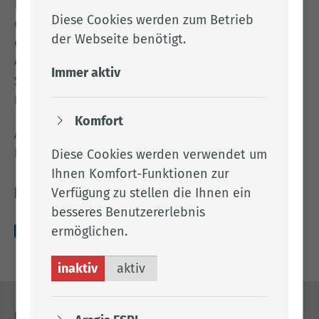
Im Landkreis Cloppenburg ist zum 01.05.2025 für
Diese Cookies werden zum Betrieb
den Kehrbezirk NI9454 Saterland II nach Aufgabe
der Webseite benötigt.
des Kehrbezirkes
ein/eine bevollmächtigte/r
Immer aktiv
Schornsteinfegermeister/in (m/w/d) neu zu
bestellen.
Komfort
Alles Weitere entnehmen Sie bitte dem
beigefügten Anhang.
Diese Cookies werden verwendet um
Ihnen Komfort-Funktionen zur
Verfügung zu stellen die Ihnen ein
Downloads
besseres Benutzererlebnis
ermöglichen.
amts­blatt_­015_­2025-­02-­17.pdf (158.23 KB)
inaktiv
aktiv
Kontakt