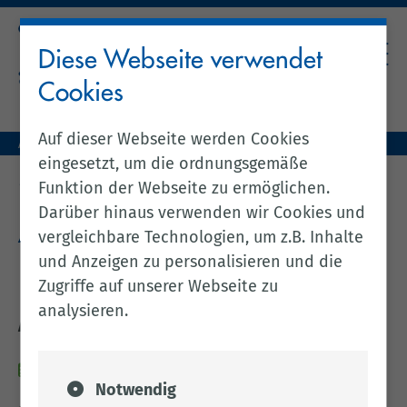
Diese Webseite verwendet
Cookies
Auf dieser Webseite werden Cookies
Aktuelles (zentral)
Amtsblatt Nr. 15 / 2025 vom 17.02.2025
eingesetzt, um die ordnungsgemäße
zurück zur vorherigen Seite
Funktion der Webseite zu ermöglichen.
Darüber hinaus verwenden wir Cookies und
Amtsblatt Nr. 15 / 2025 vom
vergleichbare Technologien, um z.B. Inhalte
und Anzeigen zu personalisieren und die
17.02.2025
Zugriffe auf unserer Webseite zu
analysieren.
Ausschreibung eines Kehrbezirks
17.02.2025
Notwendig