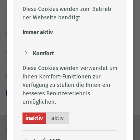
Diese Cookies werden zum Betrieb
Bekanntmachung der Großleitstelle Oldenburger
der Webseite benötigt.
Land AöR: Jahresrechnung 2022,
Überschussverwendung sowie Entlastung des
Immer aktiv
Vorstands
Alles Weitere entnehmen Sie bitte dem
Komfort
beigefügten Anhang.
Diese Cookies werden verwendet um
Ihnen Komfort-Funktionen zur
Downloads
Verfügung zu stellen die Ihnen ein
besseres Benutzererlebnis
amts­blatt_­059_­2026-­06-­05.pdf (99.95 KB)
ermöglichen.
inaktiv
aktiv
Kontakt