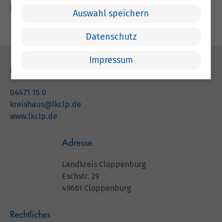
lohnt sich also.
Auswahl speichern
Datenschutz
Impressum
Kontakt
04471 15 0
kreishaus@lkclp.de
www.lkclp.de
Adresse
Landkreis Cloppenburg
Eschstr. 29
49661 Cloppenburg
Rechtliches