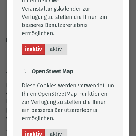
Ihnen den OM-
4. Preis - Eine OM-Satteltasche gefüllt mit
Veranstaltungskalender zur
Radwander- und Infokarten zum
Verfügung zu stellen die Ihnen ein
Radwandern im Landkreis Cloppenburg
besseres Benutzererlebnis
sowie nützlichem Fahrradzubehör
ermöglichen.
Die Gewinnspiel-Frage lautet:
inaktiv
aktiv
Welches (Ausflugs-)Ziel im Landkreis
Cloppenburg würdet ihr mit dem gewonnenen E-
Bike als erstes ansteuern?
Open Street Map
Die Antworten müssen per Privatnachricht an
Diese Cookies werden verwendet um
den Instagram-Account „lk.cloppenburg“, den
Ihnen OpenStreetMap-Funktionen
Facebook-Account „Landkreis Cloppenburg“ oder
zur Verfügung zu stellen die Ihnen
per E-Mail an
lkpresse@lkclp.de
gesendet
ein besseres Benutzererlebnis
werden.
ermöglichen.
Teilnehmen kann jede natürliche Person, die im
inaktiv
aktiv