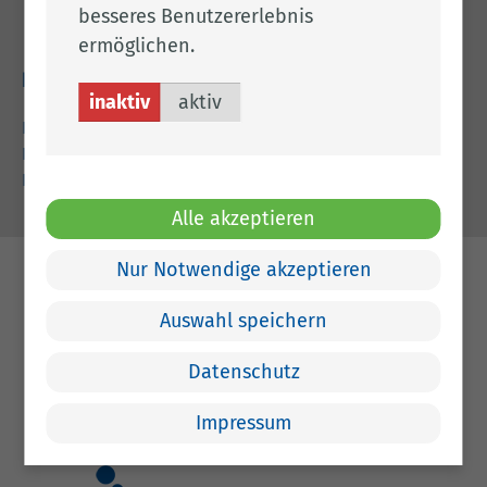
besseres Benutzererlebnis
49661 Cloppenburg
ermöglichen.
Rechtliches
inaktiv
aktiv
Impressum
Datenschutz
Barrierefreiheit
Alle akzeptieren
Nur Notwendige akzeptieren
Auswahl speichern
Datenschutz
Impressum