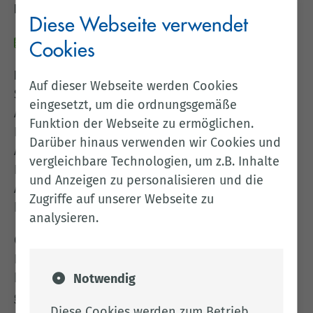
Remmers in Löningen ein
Diese Webseite verwendet
28.04.2026
Cookies
Landkreis Cloppenburg.
Montagmorgen, 7.30 Uhr:
Auf dieser Webseite werden Cookies
Systeme fahren hoch. Doch statt gewohnter
eingesetzt, um die ordnungsgemäße
Abläufe stehen Produktion und Logistik still.
Funktion der Webseite zu ermöglichen.
Bildschirme zeigen nur noch Fehlermeldungen,
Darüber hinaus verwenden wir Cookies und
Aufträge können nicht bearbeitet werden,
vergleichbare Technologien, um z.B. Inhalte
Lieferketten geraten ins Stocken. Was wie ein
und Anzeigen zu personalisieren und die
Ausnahmefall klingt, ist für viele Unternehmen
Zugriffe auf unserer Webseite zu
bereits Realität geworden.
analysieren.
Cyberangriffe sind längst kein abstraktes IT-
Risiko mehr. Sie treffen reale Unternehmen,
können Produktion und Logistik lahmlegen und
Notwendig
gewinnen durch NIS2 und Künstliche Intelligenz
Diese Cookies werden zum Betrieb