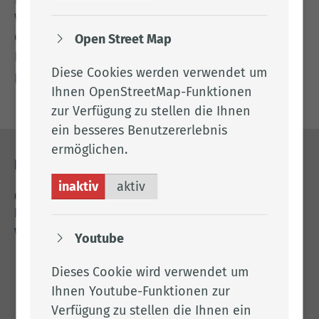
Wirtschaftsförderung des Landkreises
Cloppenburg sowie dem Verein Wachstumsregion
Open Street Map
Hansalinie (Telefon: 04471/15-408, E-Mail:
Diese Cookies werden verwendet um
p.bauer@lkclp.de
) zur Verfügung.
Ihnen OpenStreetMap-Funktionen
zur Verfügung zu stellen die Ihnen
ein besseres Benutzererlebnis
ermöglichen.
Kontakt
inaktiv
aktiv
04471 15 0
kreishaus@lkclp.de
www.lkclp.de
Youtube
Adresse
Dieses Cookie wird verwendet um
Ihnen Youtube-Funktionen zur
Landkreis Cloppenburg
Verfügung zu stellen die Ihnen ein
Eschstr. 29