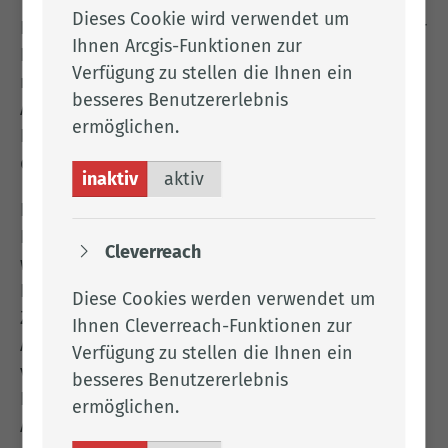
Dieses Cookie wird verwendet um
Im Mittelpunkt stehen konkrete Einblicke aus der
Ihnen Arcgis-Funktionen zur
Praxis: Die Remmers GmbH berichtet über einen
Verfügung zu stellen die Ihnen ein
realen Cyberangriff und zeigt, welche
besseres Benutzererlebnis
Auswirkungen dieser auf Produktion, Betrieb und
ermöglichen.
Lieferfähigkeit hatte und welche Lehren sich
daraus für andere Unternehmen ableiten lassen.
inaktiv
aktiv
Darauf aufbauend wird die aktuelle
Bedrohungslage eingeordnet und erläutert,
Cleverreach
welche konkreten Anforderungen sich aus der
NIS2-Regulierung für Unternehmen ergeben.
Diese Cookies werden verwendet um
Zudem wird beleuchtet, wie KI-basierte Cyber-
Ihnen Cleverreach-Funktionen zur
Angriffe die Bedrohungslage für Unternehmen
Verfügung zu stellen die Ihnen ein
verändern und wie der gezielte Einsatz von
besseres Benutzererlebnis
Künstlicher Intelligenz dazu beitragen kann,
ermöglichen.
Angriffe wirksam zu erkennen und abzuwehren.