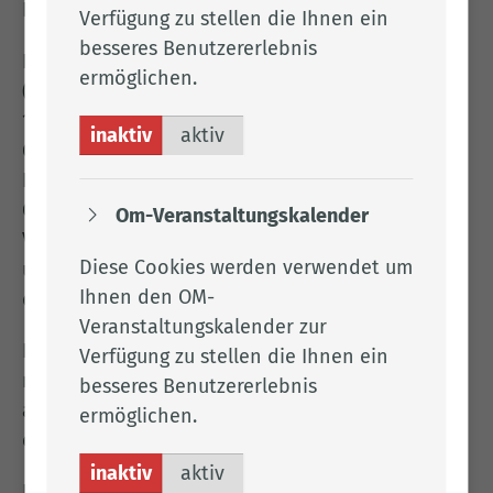
Lösungsansätze zu vertiefen.
Verfügung zu stellen die Ihnen ein
besseres Benutzererlebnis
Die Veranstaltung findet am 23. Juni 2026
ermöglichen.
(Dienstag) von 16.30 bis 19.00 Uhr (Einlass ab
16.00 Uhr) im Kompetenzzentrum der Remmers
inaktiv
aktiv
GmbH, Bernhard-Remmers-Straße 13, 49624
Löningen, statt. Sie richtet sich insbesondere an
Geschäftsführende, Entscheider sowie
Om-Veranstaltungskalender
Verantwortliche für IT, Sicherheit, Compliance
Diese Cookies werden verwendet um
und Digitalisierung. Die Teilnahme ist kostenfrei,
Ihnen den OM-
die Plätze sind begrenzt.
Veranstaltungskalender zur
Interessierte Unternehmen können sich über
Verfügung zu stellen die Ihnen ein
nachfolgenden Link
https://lkclp.de/1034
besseres Benutzererlebnis
anmelden. Eine frühzeitige Anmeldung wird
ermöglichen.
empfohlen.
inaktiv
aktiv
Für Rückfragen steht Paul Bauer von der