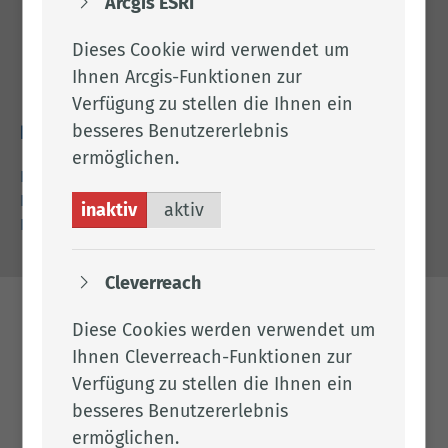
Arcgis ESRI
Landkreis Cloppenburg
Dieses Cookie wird verwendet um
Eschstr. 29
Ihnen Arcgis-Funktionen zur
49661 Cloppenburg
Verfügung zu stellen die Ihnen ein
besseres Benutzererlebnis
Rechtliches
ermöglichen.
Impressum
Datenschutz
inaktiv
aktiv
Barrierefreiheit
Cleverreach
Diese Cookies werden verwendet um
Ihnen Cleverreach-Funktionen zur
Verfügung zu stellen die Ihnen ein
besseres Benutzererlebnis
ermöglichen.