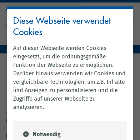
Diese Webseite verwendet
Cookies
Auf dieser Webseite werden Cookies
Aktuelles (zentral)
Amtsblatt Nr. 5 / 2026 vom 14.01.2026
eingesetzt, um die ordnungsgemäße
zurück zur vorherigen Seite
Funktion der Webseite zu ermöglichen.
Darüber hinaus verwenden wir Cookies und
Amtsblatt Nr. 5 / 2026 vom
vergleichbare Technologien, um z.B. Inhalte
und Anzeigen zu personalisieren und die
14.01.2026
Zugriffe auf unserer Webseite zu
analysieren.
Mehrere Bekanntmachung gem. BImSchG
(Errichtung und Betrieb von Windkraftanlagen)
Notwendig
14.01.2026