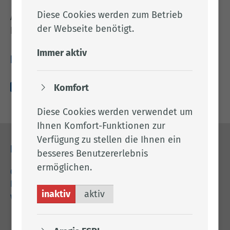
Diese Cookies werden zum Betrieb
Alles Weitere entnehmen Sie bitte dem
der Webseite benötigt.
beigefügten Anhang.
Immer aktiv
Downloads
Komfort
amts­blatt_­005_­2026-­01-­14.pdf (228.52 KB)
Diese Cookies werden verwendet um
Ihnen Komfort-Funktionen zur
Verfügung zu stellen die Ihnen ein
Kontakt
besseres Benutzererlebnis
ermöglichen.
04471 15 0
kreishaus@lkclp.de
inaktiv
aktiv
www.lkclp.de
Adresse