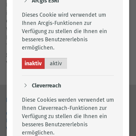
Arcgis ESRI
Die Gefahr weiterer Ausbrüche der Geflügelpest
ist damit allerdings nicht gebannt – das
Dieses Cookie wird verwendet um
Geflügelpestvirus ist weiterhin in der
Ihnen Arcgis-Funktionen zur
Wildvogelpopulation aktiv. Aus diesem Grunde
Verfügung zu stellen die Ihnen ein
bleibt die Aufstallungspflicht für Geflügel ab 50
besseres Benutzererlebnis
Tieren, auch für Hobbytierhaltungen, für das
ermöglichen.
gesamte Gebiet des Landkreises Cloppenburg
vorerst weiter bestehen.
inaktiv
aktiv
Cleverreach
Diese Cookies werden verwendet um
Kontakt
Ihnen Cleverreach-Funktionen zur
04471 15 0
Verfügung zu stellen die Ihnen ein
kreishaus@lkclp.de
besseres Benutzererlebnis
www.lkclp.de
ermöglichen.