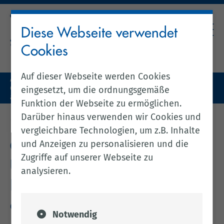
Diese Webseite verwendet
Cookies
Auf dieser Webseite werden Cookies
Aktuelles (zentral)
Geflügelpest: Überwachungszonen im Landkreis Cloppenburg
eingesetzt, um die ordnungsgemäße
aufgehoben
Funktion der Webseite zu ermöglichen.
Darüber hinaus verwenden wir Cookies und
zurück zur vorherigen Seite
vergleichbare Technologien, um z.B. Inhalte
und Anzeigen zu personalisieren und die
Geflügelpest:
Zugriffe auf unserer Webseite zu
Überwachungszonen im
analysieren.
Landkreis Cloppenburg
aufgehoben
Notwendig