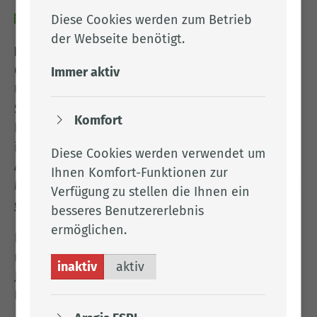
09.01.2026
Diese Cookies werden zum Betrieb
der Webseite benötigt.
Landkreis Cloppenburg.
Die vom Landkreis
Cloppenburg bei der Geflügelpest angeordneten
Immer aktiv
Überwachungszonen im Kreisgebiet werden ab
Samstag (10. Januar, 0.00 Uhr) aufgehoben. Dies
Komfort
hat der Landkreis Cloppenburg heute (9. Januar)
in einer tierseuchenbehördlichen
Diese Cookies werden verwendet um
Allgemeinverfügung zur Aufhebung angeordneter
Ihnen Komfort-Funktionen zur
Maßnahmen für Überwachungszonen zum Schutz
Verfügung zu stellen die Ihnen ein
gegen die aviäre Influenza verfügt.
besseres Benutzererlebnis
ermöglichen.
Da auch die Wiedereinstallungsverbotszonen
mittlerweile ausgelaufen sind, gibt es ab dem 10.
inaktiv
aktiv
Januar im Landkreis Cloppenburg keine
Restriktionszonen mehr.