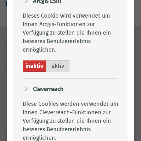
Arcgis ESRI
amts­blatt_­084_­2025-­10-­29.pdf (1.27 MB)
Dieses Cookie wird verwendet um
Ihnen Arcgis-Funktionen zur
Verfügung zu stellen die Ihnen ein
besseres Benutzererlebnis
Kontakt
ermöglichen.
04471 15 0
kreishaus@lkclp.de
inaktiv
aktiv
www.lkclp.de
Adresse
Cleverreach
Landkreis Cloppenburg
Diese Cookies werden verwendet um
Eschstr. 29
Ihnen Cleverreach-Funktionen zur
49661 Cloppenburg
Verfügung zu stellen die Ihnen ein
besseres Benutzererlebnis
Rechtliches
ermöglichen.