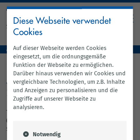
Diese Webseite verwendet
Cookies
Auf dieser Webseite werden Cookies
Aktuelles (zentral)
Amtsblatt Nr. 84 / 2025 vom 29.10.2025
eingesetzt, um die ordnungsgemäße
zurück zur vorherigen Seite
Funktion der Webseite zu ermöglichen.
Darüber hinaus verwenden wir Cookies und
Amtsblatt Nr. 84 / 2025 vom
vergleichbare Technologien, um z.B. Inhalte
und Anzeigen zu personalisieren und die
29.10.2025
Zugriffe auf unserer Webseite zu
analysieren.
Tierseuchenrechtliche Allgemeinverfügung
(15/2025 CLP) zur Festlegung einer Sperrzone zum
Schutz gegen die aviäre Influenza
Notwendig