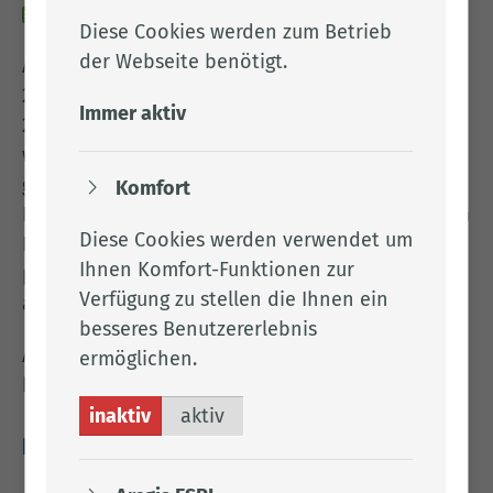
29.10.2025
Diese Cookies werden zum Betrieb
der Webseite benötigt.
Auf der Grundlage der Art. 60 bis 71 der VO (EU)
2016/429* i. V. m. Art. 11 bis 67 der VO (EU)
Immer aktiv
2020/687* i. V. m. § 18 bis 33 der GeflPestSchV*
werden nachstehende Maßnahmen bekannt
gegeben und verfügt:
Komfort
In der Gemeinde Garrel ist am 29.10.2025 in einem
Diese Cookies werden verwendet um
Nutzgeflügelbestand der Ausbruch der hoch-
Ihnen Komfort-Funktionen zur
pathogenen aviären Influenza (Geflügelpest)
Verfügung zu stellen die Ihnen ein
amtlich festgestellt worden.
besseres Benutzererlebnis
Alles Weitere entnehmen Sie bitte dem
ermöglichen.
beigefügten Anhang.
inaktiv
aktiv
Downloads