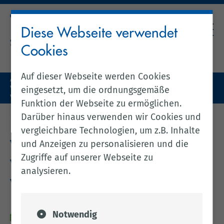
Diese Webseite verwendet
Cookies
Auf dieser Webseite werden Cookies
Aktuelles (zentral)
Vortrag: Testament und Vorsorge – Vollmachten und
eingesetzt, um die ordnungsgemäße
Verfügungen
Funktion der Webseite zu ermöglichen.
Darüber hinaus verwenden wir Cookies und
zurück zur vorherigen Seite
vergleichbare Technologien, um z.B. Inhalte
und Anzeigen zu personalisieren und die
Vortrag: Testament und
Zugriffe auf unserer Webseite zu
Vorsorge – Vollmachten und
analysieren.
Verfügungen
Notwendig
21.11.2024