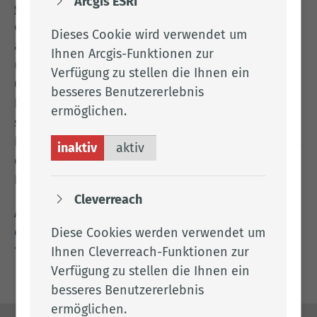
Arcgis ESRI
genutzt wird und denen zugutekommt, denen wir
es zugedacht haben. In zahlreichen Fällen wird
Dieses Cookie wird verwendet um
aber die vom Gesetz vorgesehene Erbfolge
Ihnen Arcgis-Funktionen zur
unseren Wüschen nicht gerecht. Hier sind viele
Verfügung zu stellen die Ihnen ein
Gründe denkbar: So kann zum Beispiel die
besseres Benutzererlebnis
Bindung zu den Kindern sehr unterschiedlich
ermöglichen.
sein. Sind keine Kinder als Erben da, ist eine
Formulierung des letzten Willens noch wichtiger“,
inaktiv
aktiv
erklärte Kerstin Renken, Geschäftsführerin des
Kreisverbandes Cloppenburg.
Cleverreach
Anmeldungen per E-Mail unter
erbinfo@volksbund.de
oder per Telefon 0441
Diese Cookies werden verwendet um
13684.
Ihnen Cleverreach-Funktionen zur
Verfügung zu stellen die Ihnen ein
besseres Benutzererlebnis
ermöglichen.