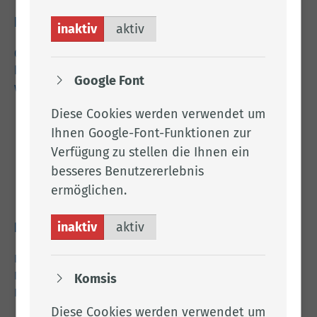
Kontakt
inaktiv
aktiv
04471 15 0
kreishaus@lkclp.de
Google Font
www.lkclp.de
Diese Cookies werden verwendet um
Adresse
Ihnen Google-Font-Funktionen zur
Verfügung zu stellen die Ihnen ein
Landkreis Cloppenburg
besseres Benutzererlebnis
Eschstr. 29
ermöglichen.
49661 Cloppenburg
inaktiv
aktiv
Rechtliches
Impressum
Datenschutz
Komsis
Barrierefreiheit
Diese Cookies werden verwendet um